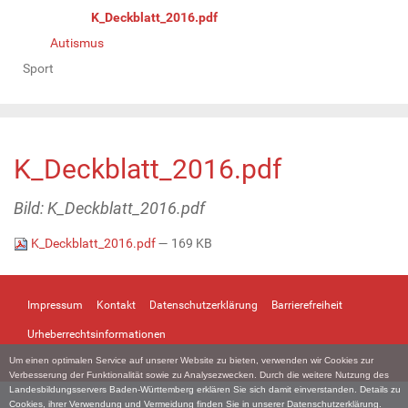
K_Deckblatt_2016.pdf
Autismus
Sport
K_Deckblatt_2016.pdf
Bild: K_Deckblatt_2016.pdf
K_Deckblatt_2016.pdf
— 169 KB
Impressum
Kontakt
Datenschutzerklärung
Barrierefreiheit
Urheberrechtsinformationen
Um einen optimalen Service auf unserer Website zu bieten, verwenden wir Cookies zur
Verbesserung der Funktionalität sowie zu Analysezwecken. Durch die weitere Nutzung des
Landesbildungsservers Baden-Württemberg erklären Sie sich damit einverstanden. Details zu
Cookies, ihrer Verwendung und Vermeidung finden Sie in unserer
Datenschutzerklärung
.