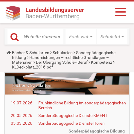
Landesbildungsserver
Baden-Württemberg
Fach wählen
Schulstufe wäh
Y
Fächer & Schularten
Schularten
Sonderpädagogische
o
Bildung
Handreichungen – rechtliche Grundlagen –
u
Materialien
Der Übergang Schule - Beruf
Kompetenz
a
K_Deckblatt_2016.pdf
r
e
h
e
r
e
:
19.07.2026
Frühkindliche Bildung im sonderpädagogischen
Bereich
20.05.2026
Sonderpädagogische Dienste KMENT
05.03.2026
Sonderpädagogische Dienste Hören
Sonderpädagogische Bildung