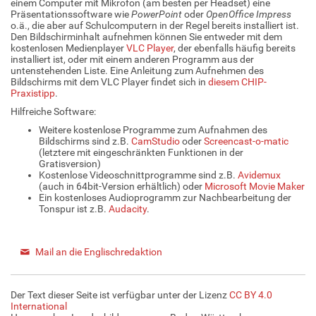
einem Computer mit Mikrofon (am besten per Headset) eine
Präsentationssoftware wie
PowerPoint
oder
OpenOffice Impress
o.ä., die aber auf Schulcomputern in der Regel bereits installiert ist.
Den Bildschirminhalt aufnehmen können Sie entweder mit dem
kostenlosen Medienplayer
VLC Player
, der ebenfalls häufig bereits
installiert ist, oder mit einem anderen Programm aus der
untenstehenden Liste. Eine Anleitung zum Aufnehmen des
Bildschirms mit dem VLC Player findet sich in
diesem CHIP-
Praxistipp
.
Hilfreiche Software:
Weitere kostenlose Programme zum Aufnahmen des
Bildschirms sind z.B.
CamStudio
oder
Screencast-o-matic
(letztere mit eingeschränkten Funktionen in der
Gratisversion)
Kostenlose Videoschnittprogramme sind z.B.
Avidemux
(auch in 64bit-Version erhältlich) oder
Microsoft Movie Maker
Ein kostenloses Audioprogramm zur Nachbearbeitung der
Tonspur ist z.B.
Audacity
.
Mail an die Englischredaktion
Der Text dieser Seite ist verfügbar unter der Lizenz
CC BY 4.0
International