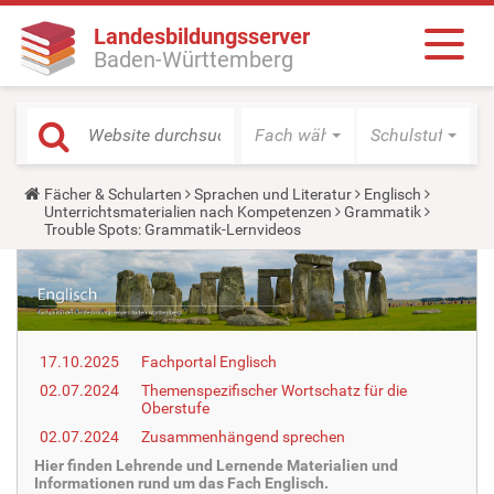
Landesbildungsserver
Baden-Württemberg
Fach wählen
Schulstufe wäh
Y
Fächer & Schularten
Sprachen und Literatur
Englisch
o
Unterrichtsmaterialien nach Kompetenzen
Grammatik
u
Trouble Spots: Grammatik-Lernvideos
a
r
e
h
e
r
e
17.10.2025
Fachportal Englisch
:
02.07.2024
Themenspezifischer Wortschatz für die
Oberstufe
02.07.2024
Zusammenhängend sprechen
Hier finden Lehrende und Lernende Materialien und
Informationen rund um das Fach Englisch.