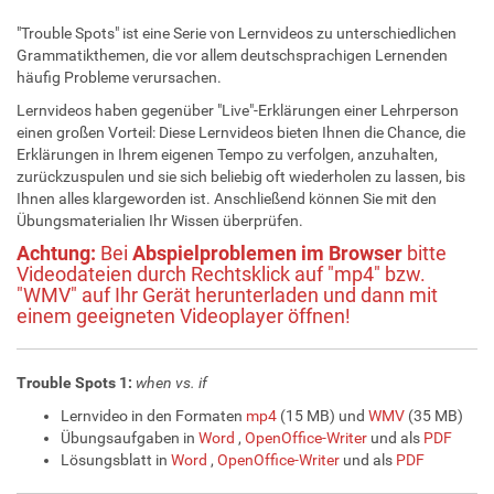
"Trouble Spots" ist eine Serie von Lernvideos zu unterschiedlichen
Grammatikthemen, die vor allem deutschsprachigen Lernenden
häufig Probleme verursachen.
Lernvideos haben gegenüber "Live"-Erklärungen einer Lehrperson
einen großen Vorteil: Diese Lernvideos bieten Ihnen die Chance, die
Erklärungen in Ihrem eigenen Tempo zu verfolgen, anzuhalten,
zurückzuspulen und sie sich beliebig oft wiederholen zu lassen, bis
Ihnen alles klargeworden ist. Anschließend können Sie mit den
Übungsmaterialien Ihr Wissen überprüfen.
Achtung:
Bei
Abspielproblemen im Browser
bitte
Videodateien durch Rechtsklick auf "mp4" bzw.
"WMV" auf Ihr Gerät herunterladen und dann mit
einem geeigneten Videoplayer öffnen!
Trouble Spots 1:
when vs. if
Lernvideo in den Formaten
mp4
(15 MB) und
WMV
(35 MB)
Übungsaufgaben in
Word
,
OpenOffice-Writer
und als
PDF
Lösungsblatt in
Word
,
OpenOffice-Writer
und als
PDF