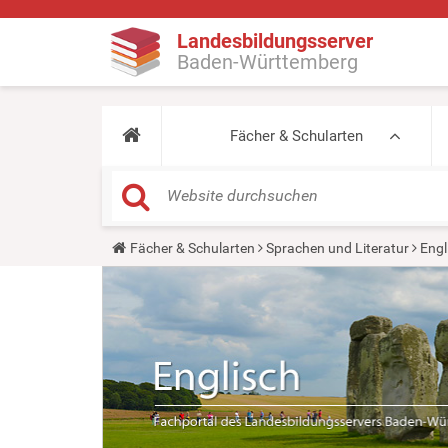
Landesbildungsserver
Baden-Württemberg
Fächer & Schularten
Y
Fächer & Schularten
Sprachen und Literatur
Engl
o
u
a
r
e
h
e
r
e
: