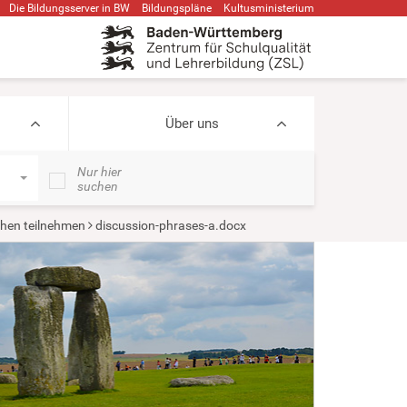
Die Bildungsserver in BW
Bildungspläne
Kultusministerium
Über uns
Nur hier
suchen
hen teilnehmen
discussion-phrases-a.docx