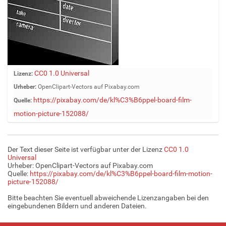
Z
CC0 1.0 Universal
Lizenz:
e
Urheber:
OpenClipart-Vectors auf Pixabay.com
i
https://pixabay.com/de/kl%C3%B6ppel-board-film-
Quelle:
g
e
motion-picture-152088/
B
i
l
Der Text dieser Seite ist verfügbar unter der Lizenz
CC0 1.0
d
Universal
i
Urheber: OpenClipart-Vectors auf Pixabay.com
Quelle:
https://pixabay.com/de/kl%C3%B6ppel-board-film-motion-
n
picture-152088/
v
o
Bitte beachten Sie eventuell abweichende Lizenzangaben bei den
l
eingebundenen Bildern und anderen Dateien.
l
e