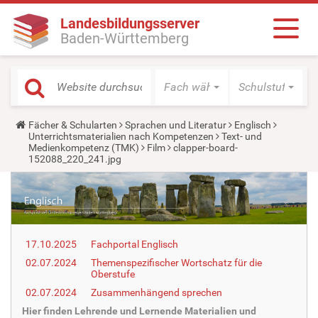
Landesbildungsserver
Baden-Württemberg
Fach wählen
Schulstufe wäh
Y
Fächer & Schularten
Sprachen und Literatur
Englisch
o
Unterrichtsmaterialien nach Kompetenzen
Text- und
u
Medienkompetenz (TMK)
Film
clapper-board-
a
152088_220_241.jpg
r
e
h
e
r
e
:
17.10.2025
Fachportal Englisch
02.07.2024
Themenspezifischer Wortschatz für die
Oberstufe
02.07.2024
Zusammenhängend sprechen
Hier finden Lehrende und Lernende Materialien und