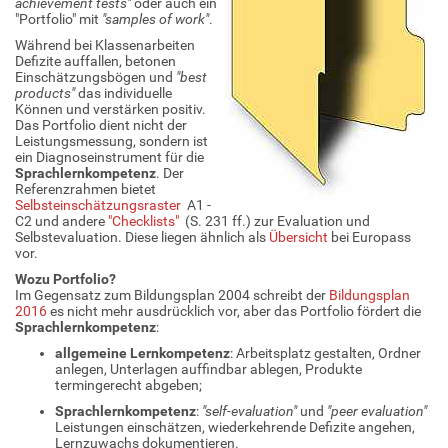
achievement tests"
oder auch ein
"Portfolio" mit
"samples of work"
.
Während bei Klassenarbeiten
Defizite auffallen, betonen
Einschätzungsbögen und
"best
products"
das individuelle
Können und verstärken positiv.
Das Portfolio dient nicht der
Leistungsmessung, sondern ist
ein Diagnoseinstrument für die
Sprachlernkompetenz
. Der
Referenzrahmen bietet
Selbsteinschätzungsraster
A1 -
C2 und andere
"Checklists"
(S. 231 ff.) zur Evaluation und
Selbstevaluation. Diese liegen ähnlich als
Übersicht
bei Europass
vor.
Wozu Portfolio?
Im Gegensatz zum Bildungsplan 2004 schreibt der
Bildungsplan
2016
es nicht mehr ausdrücklich vor, aber das Portfolio fördert die
Sprachlernkompetenz
:
allgemeine Lernkompetenz
: Arbeitsplatz gestalten, Ordner
anlegen, Unterlagen auffindbar ablegen, Produkte
termingerecht abgeben;
Sprachlernkompetenz
:
"self-evaluation"
und
"peer evaluation"
Leistungen einschätzen, wiederkehrende Defizite angehen,
Lernzuwachs dokumentieren.