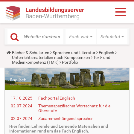
Landesbildungsserver
Baden-Württemberg
Fach wählen
Schulstufe wäh
Y
Fächer & Schularten
Sprachen und Literatur
Englisch
o
Unterrichtsmaterialien nach Kompetenzen
Text- und
u
Medienkompetenz (TMK)
Portfolio
a
r
e
h
e
r
e
17.10.2025
Fachportal Englisch
:
02.07.2024
Themenspezifischer Wortschatz für die
Oberstufe
02.07.2024
Zusammenhängend sprechen
Hier finden Lehrende und Lernende Materialien und
Informationen rund um das Fach Englisch.