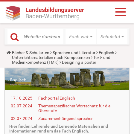
Landesbildungsserver
Baden-Württemberg
Fach wählen
Schulstufe wäh
Y
Fächer & Schularten
Sprachen und Literatur
Englisch
o
Unterrichtsmaterialien nach Kompetenzen
Text- und
u
Medienkompetenz (TMK)
Designing a poster
a
r
e
h
e
r
e
17.10.2025
Fachportal Englisch
:
02.07.2024
Themenspezifischer Wortschatz für die
Oberstufe
02.07.2024
Zusammenhängend sprechen
Hier finden Lehrende und Lernende Materialien und
Informationen rund um das Fach Englisch.