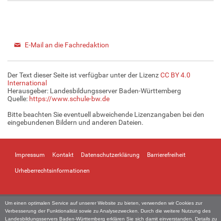
E-Mail an die Fachredaktion
Der Text dieser Seite ist verfügbar unter der Lizenz
CC BY 4.0
International
Herausgeber: Landesbildungsserver Baden-Württemberg
Quelle:
https://www.schule-bw.de
Bitte beachten Sie eventuell abweichende Lizenzangaben bei den
eingebundenen Bildern und anderen Dateien.
Impressum
Kontakt
Datenschutzerklärung
Barrierefreiheit
Urheberrechtsinformationen
Um einen optimalen Service auf unserer Website zu bieten, verwenden wir Cookies zur
Verbesserung der Funktionalität sowie zu Analysezwecken. Durch die weitere Nutzung des
Landesbildungsservers Baden-Württemberg erklären Sie sich damit einverstanden. Details zu