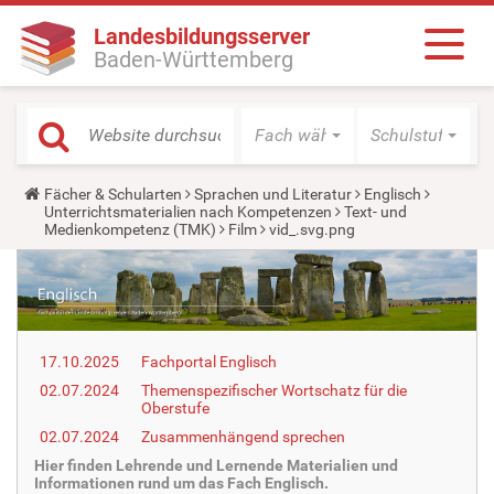
Landesbildungsserver
Baden-Württemberg
Fach wählen
Schulstufe wäh
Y
Fächer & Schularten
Sprachen und Literatur
Englisch
o
Unterrichtsmaterialien nach Kompetenzen
Text- und
u
Medienkompetenz (TMK)
Film
vid_.svg.png
a
r
e
h
e
r
e
17.10.2025
Fachportal Englisch
:
02.07.2024
Themenspezifischer Wortschatz für die
Oberstufe
02.07.2024
Zusammenhängend sprechen
Hier finden Lehrende und Lernende Materialien und
Informationen rund um das Fach Englisch.