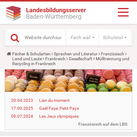
Landesbildungsserver
Baden-Württemberg
Fach wählen
Schulstufe wäh
Y
Fächer & Schularten
Sprachen und Literatur
Französisch
o
Land und Leute
Frankreich
Gesellschaft
Mülltrennung und
u
Recycling in Frankreich
a
r
e
h
e
r
e
20.04.2023
Lien du moment
:
17.09.2025
Gaël Faye: Petit Pays
09.07.2024
Les Jeux olympiques
Französisch auf dem LBS