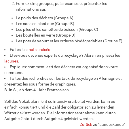
Formez cinq groupes, puis résumez et présentez les
informations sur...
Le poids des déchets (Groupe A)
Les sacs en plastique (Groupe B)
Les piles et les canettes de boisson (Groupe C)
Les bouteilles en verre (Groupe D)
Les pots de yaourt et les ordures biodégradables (Groupe E)
Faites les
mots croisés
Etes-vous devenus experts du recyclage ? Alors, remplissez les
lacunes
.
Expliquez comment le tri des déchets est organisé dans votre
commune.
Faites des recherches sur les taux de recyclage en Allemagne et
présentez-les sous forme de graphiques.
B. In S I, ab dem 4. Jahr Französisch
Soll das Vokabular nicht so intensiv erarbeitet werden, kann es
einfach konsultiert und die Zahl der obligatorisch zu lernenden
Wörter gekürzt werden. Die Informationsentnahme kann durch
Aufgabe 2 statt durch Aufgabe 4 geleistet werden.
Zurück
zu "Landeskunde"