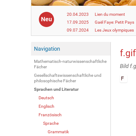
20.04.2023
Lien du moment
Neu
17.09.2025
Gaël Faye: Petit Pays
09.07.2024
Les Jeux olympiques
Navigation
f.gif
Mathematisch-naturwissenschaftliche
Bild f.g
Fächer
Gesellschaftswissenschaftliche und
philosophische Fächer
Z
Sprachen und Literatur
e
Deutsch
i
g
Englisch
e
Französisch
B
i
Sprache
l
Grammatik
d