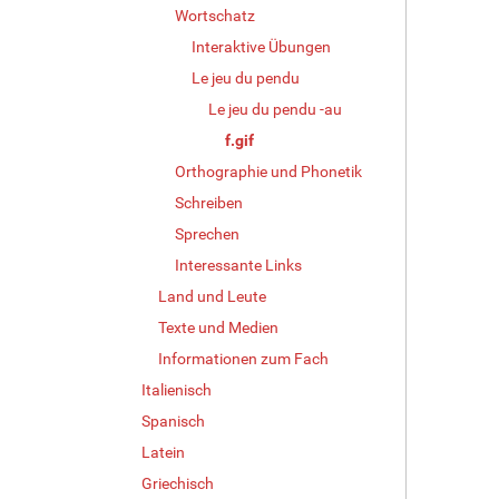
Wortschatz
i
n
Interaktive Übungen
v
Le jeu du pendu
o
l
Le jeu du pendu -au
l
f.gif
e
Orthographie und Phonetik
r
G
Schreiben
r
Sprechen
ö
ß
Interessante Links
e
Land und Leute
…
Texte und Medien
Informationen zum Fach
Italienisch
Spanisch
Latein
Griechisch