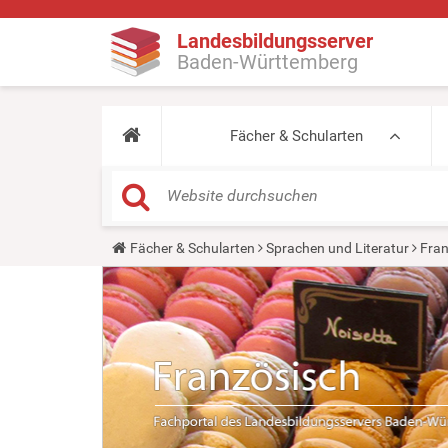
Landesbildungsserver
Baden-Württemberg
Fächer & Schularten
Y
Fächer & Schularten
Sprachen und Literatur
Fran
o
u
a
r
e
h
e
r
e
: