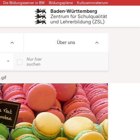
Die Bildungsserver in BW
Bildungspläne
Kultusministerium
Über uns
Nur hier
suchen
.gif