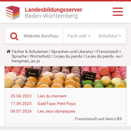
Landesbildungsserver
Baden-Württemberg
Fach wählen
Schulstufe wäh
Y
Fächer & Schularten
Sprachen und Literatur
Französisch
o
Sprache
Wortschatz
Le jeu du pendu
Le jeu du pendu -au
u
hangman_au.js
a
r
e
h
e
r
e
20.04.2023
Lien du moment
:
17.09.2025
Gaël Faye: Petit Pays
09.07.2024
Les Jeux olympiques
Französisch auf dem LBS