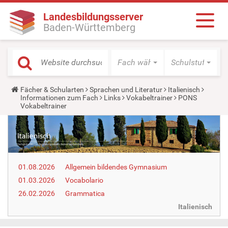
Landesbildungsserver
Baden-Württemberg
Fach wählen
Schulstufe wäh
Y
Fächer & Schularten
Sprachen und Literatur
Italienisch
o
Informationen zum Fach
Links
Vokabeltrainer
PONS
u
Vokabeltrainer
a
r
e
h
e
r
e
01.08.2026
Allgemein bildendes Gymnasium
:
01.03.2026
Vocabolario
26.02.2026
Grammatica
Italienisch