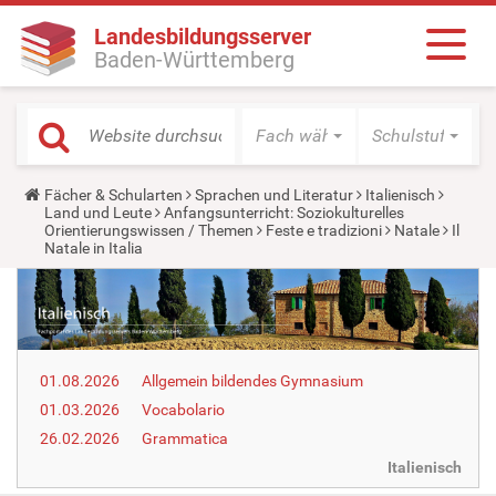
Landesbildungsserver
Baden-Württemberg
Fach wählen
Schulstufe wäh
Y
Fächer & Schularten
Sprachen und Literatur
Italienisch
o
Land und Leute
Anfangsunterricht: Soziokulturelles
u
Orientierungswissen / Themen
Feste e tradizioni
Natale
Il
a
Natale in Italia
r
e
h
e
r
e
:
01.08.2026
Allgemein bildendes Gymnasium
01.03.2026
Vocabolario
26.02.2026
Grammatica
Italienisch