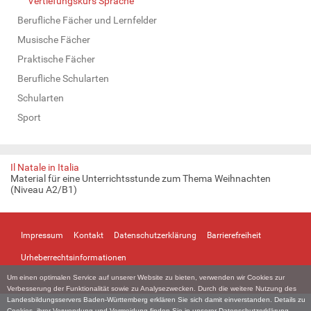
Vertiefungskurs Sprache
Berufliche Fächer und Lernfelder
Musische Fächer
Praktische Fächer
Berufliche Schularten
Schularten
Sport
Il Natale in Italia
Material für eine Unterrichtsstunde zum Thema Weihnachten
(Niveau A2/B1)
Impressum
Kontakt
Datenschutzerklärung
Barrierefreiheit
Urheberrechtsinformationen
Um einen optimalen Service auf unserer Website zu bieten, verwenden wir Cookies zur
Verbesserung der Funktionalität sowie zu Analysezwecken. Durch die weitere Nutzung des
Landesbildungsservers Baden-Württemberg erklären Sie sich damit einverstanden. Details zu
Cookies, ihrer Verwendung und Vermeidung finden Sie in unserer
Datenschutzerklärung
.