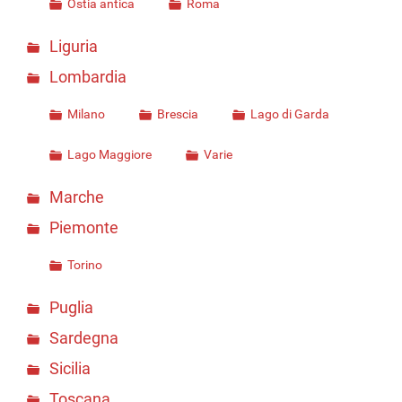
Ostia antica
Roma
Liguria
Lombardia
Milano
Brescia
Lago di Garda
Lago Maggiore
Varie
Marche
Piemonte
Torino
Puglia
Sardegna
Sicilia
Toscana