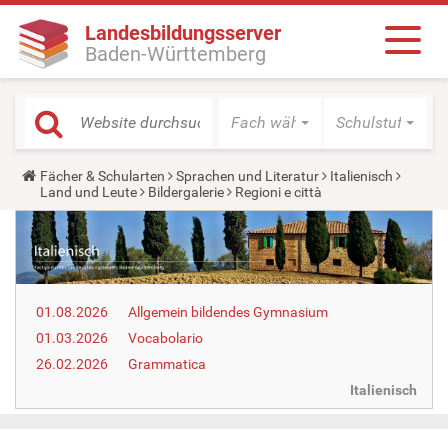
Landesbildungsserver
Baden-Württemberg
Fach wählen
Schulstufe wäh
Y
Fächer & Schularten
Sprachen und Literatur
Italienisch
o
Land und Leute
Bildergalerie
Regioni e città
u
a
r
e
h
e
r
01.08.2026
Allgemein bildendes Gymnasium
e
:
01.03.2026
Vocabolario
26.02.2026
Grammatica
Italienisch