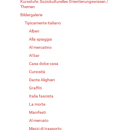
Kursstufe: Soziokulturelles Orientierungswissen /
Themen
Bildergalerie
Tipicamente italiano
Alberi
Alla spiaggia
Al mercatino
Al bar
Casa dolce casa
Curiosità
Dante Alighieri
Graffiti
Italia fascista
La morte
Manifesti
Al mercato
Mezzi di trasporto