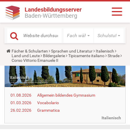
Landesbildungsserver
Baden-Württemberg
Fach wählen
Schulstufe wäh
Y
Fächer & Schularten
Sprachen und Literatur
Italienisch
o
Land und Leute
Bildergalerie
Tipicamente italiano
Strade
u
Corso Vittorio Emanuele II
a
r
e
h
e
r
e
01.08.2026
Allgemein bildendes Gymnasium
:
01.03.2026
Vocabolario
26.02.2026
Grammatica
Italienisch