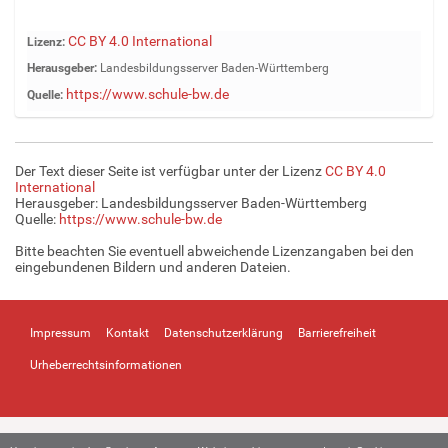
Z
CC BY 4.0 International
Lizenz:
e
Herausgeber:
Landesbildungsserver Baden-Württemberg
i
https://www.schule-bw.de
Quelle:
g
e
B
i
Der Text dieser Seite ist verfügbar unter der Lizenz
CC BY 4.0
l
International
d
Herausgeber: Landesbildungsserver Baden-Württemberg
Quelle:
https://www.schule-bw.de
i
n
Bitte beachten Sie eventuell abweichende Lizenzangaben bei den
v
eingebundenen Bildern und anderen Dateien.
o
l
l
Impressum
Kontakt
Datenschutzerklärung
Barrierefreiheit
e
r
Urheberrechtsinformationen
G
r
ö
ß