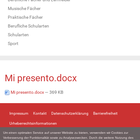
Musische Fächer
Praktische Fächer
Berufliche Schularten
Schularten
Sport
Mi presento.docx
Mi presento.docx
— 369 KB
Impressum
Kontakt
Datenschutzerklärung
Barrierefreiheit
Urheberrechtsinformationen
Um einen optimalen Service auf unserer Website zu bieten, verwenden wir Cookies zur
Verbesserung der Funktionalität sowie zu Analysezwecken. Durch die weitere Nutzung des