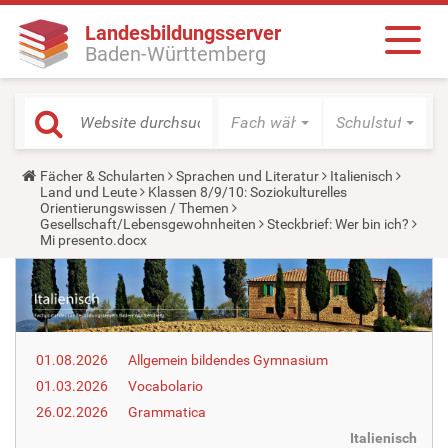
Landesbildungsserver
Baden-Württemberg
Fach wählen
Schulstufe wäh
Y
Fächer & Schularten
Sprachen und Literatur
Italienisch
o
Land und Leute
Klassen 8/9/10: Soziokulturelles
u
Orientierungswissen / Themen
a
Gesellschaft/Lebensgewohnheiten
Steckbrief: Wer bin ich?
r
Mi presento.docx
e
h
e
r
e
:
01.08.2026
Allgemein bildendes Gymnasium
01.03.2026
Vocabolario
26.02.2026
Grammatica
Italienisch