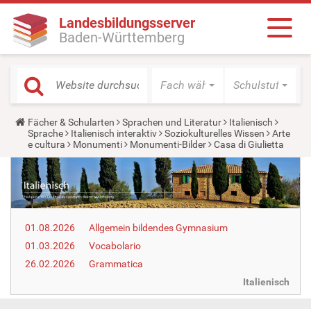
Landesbildungsserver
Baden-Württemberg
Fach wählen
Schulstufe wäh
Y
Fächer & Schularten
Sprachen und Literatur
Italienisch
o
Sprache
Italienisch interaktiv
Soziokulturelles Wissen
Arte
u
e cultura
Monumenti
Monumenti-Bilder
Casa di Giulietta
a
r
e
h
e
r
e
01.08.2026
Allgemein bildendes Gymnasium
:
01.03.2026
Vocabolario
26.02.2026
Grammatica
Italienisch