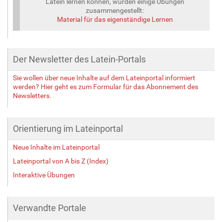
Latein lernen können, wurden einige Übungen
ß
zusammengestellt:
e
Material für das eigenständige Lernen
…
Der Newsletter des Latein-Portals
Sie wollen über neue Inhalte auf dem Lateinportal informiert
werden? Hier geht es zum Formular für das Abonnement des
Newsletters.
Orientierung im Lateinportal
Neue Inhalte im Lateinportal
Lateinportal von A bis Z (Index)
Interaktive Übungen
Verwandte Portale