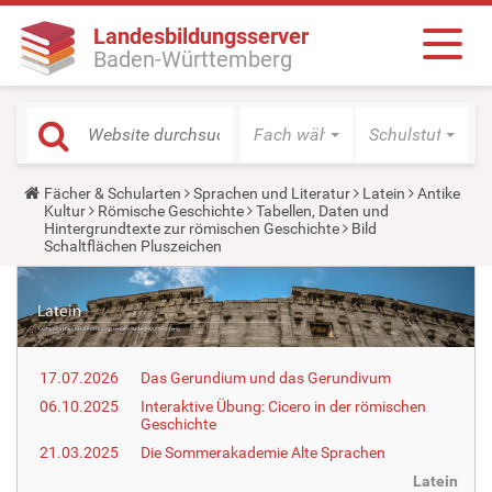
Landesbildungsserver
Baden-Württemberg
Fach wählen
Schulstufe wäh
Y
Fächer & Schularten
Sprachen und Literatur
Latein
Antike
o
Kultur
Römische Geschichte
Tabellen, Daten und
u
Hintergrundtexte zur römischen Geschichte
Bild
a
Schaltflächen Pluszeichen
r
e
h
e
r
e
:
17.07.2026
Das Gerundium und das Gerundivum
06.10.2025
Interaktive Übung: Cicero in der römischen
Geschichte
21.03.2025
Die Sommerakademie Alte Sprachen
Latein