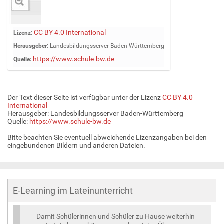
Z
CC BY 4.0 International
Lizenz:
e
Herausgeber:
Landesbildungsserver Baden-Württemberg
i
https://www.schule-bw.de
Quelle:
g
e
B
i
Der Text dieser Seite ist verfügbar unter der Lizenz
CC BY 4.0
l
International
d
Herausgeber: Landesbildungsserver Baden-Württemberg
Quelle:
https://www.schule-bw.de
i
n
Bitte beachten Sie eventuell abweichende Lizenzangaben bei den
v
eingebundenen Bildern und anderen Dateien.
o
l
l
e
E-Learning im Lateinunterricht
r
G
r
Damit Schülerinnen und Schüler zu Hause weiterhin
ö