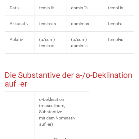
Dativ
femin-īs
domin-īs
templ-īs
Akkusativ
femin-ās
domin-ōs
templ-a
Ablativ
(a/cum)
(a/cum)
templ-īs
femin-īs
domin-īs
Die Substantive der a-/o-Deklination
auf -er
o-Deklination
(masculinum,
Substantive
mit dem Nominativ
auf -er)