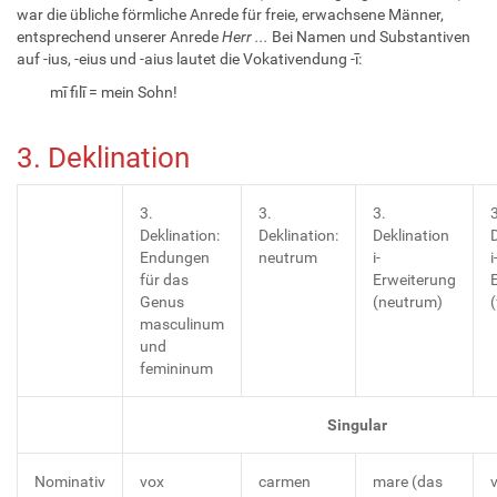
war die übliche förmliche Anrede für freie, erwachsene Männer,
entsprechend unserer Anrede
Herr ...
Bei Namen und Substantiven
auf -ius, -eius und -aius lautet die Vokativendung -ī:
mī filī = mein Sohn!
3. Deklination
3.
3.
3.
3
Deklination:
Deklination:
Deklination
Endungen
neutrum
i-
i
für das
Erweiterung
Genus
(neutrum)
masculinum
und
femininum
Singular
Nominativ
vox
carmen
mare (das
v