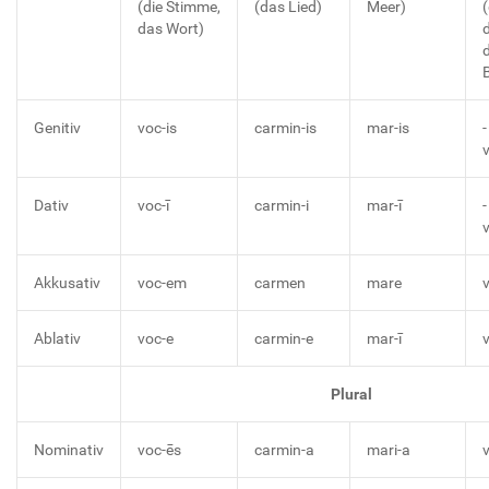
(die Stimme,
(das Lied)
Meer)
(
das Wort)
d
Genitiv
voc-is
carmin-is
mar-is
-
Dativ
voc-ī
carmin-i
mar-ī
-
Akkusativ
voc-em
carmen
mare
Ablativ
voc-e
carmin-e
mar-ī
v
Plural
Nominativ
voc-ēs
carmin-a
mari-a
v