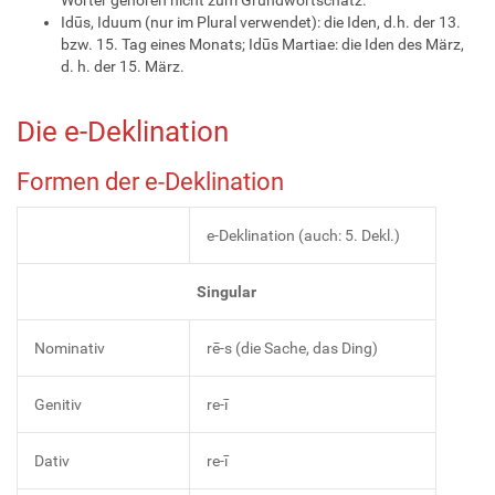
Idūs, Iduum (nur im Plural verwendet): die Iden, d.h. der 13.
bzw. 15. Tag eines Monats; Idūs Martiae: die Iden des März,
d. h. der 15. März.
Die e-Deklination
Formen der e-Deklination
e-Deklination (auch: 5. Dekl.)
Singular
Nominativ
rē-s (die Sache, das Ding)
Genitiv
re-ī
Dativ
re-ī