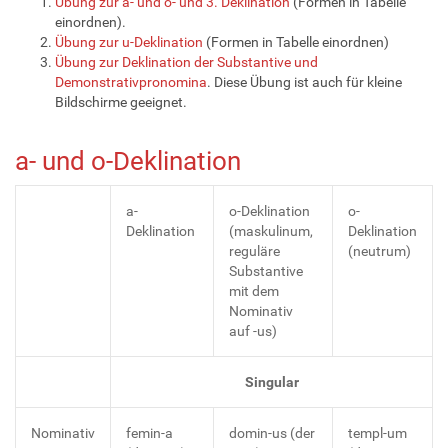
Übung zur a- und o- und 3. Deklination
(Formen in Tabelle
einordnen).
Übung zur u-Deklination
(Formen in Tabelle einordnen)
Übung zur Deklination der Substantive und
Demonstrativpronomina
. Diese Übung ist auch für kleine
Bildschirme geeignet.
a- und o-Deklination
a-
o-Deklination
o-
Deklination
(maskulinum,
Deklination
reguläre
(neutrum)
Substantive
mit dem
Nominativ
auf -us)
Singular
Nominativ
femin-a
domin-us (der
templ-um