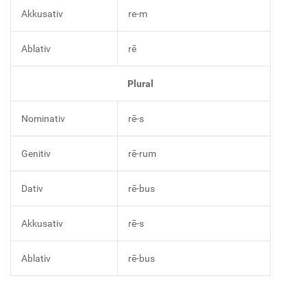
Akkusativ
re-m
Ablativ
rē
Plural
Nominativ
rē-s
Genitiv
rē-rum
Dativ
rē-bus
Akkusativ
rē-s
Ablativ
rē-bus