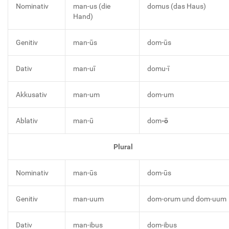
Nominativ
man-us (die
domus (das Haus)
Hand)
Genitiv
man-ūs
dom-ūs
Dativ
man-uī
domu-ī
Akkusativ
man-um
dom-um
Ablativ
man-ū
dom
-ō
Plural
Nominativ
man-ūs
dom-ūs
Genitiv
man-uum
dom-orum und dom-uum
Dativ
man-ibus
dom-ibus