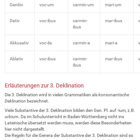
Genitiv
voc-um
carmin-um
mari-um
v
Dativ
voc-ibus
carmin-
mar-ibus
v
ibus
Akkusativ
voc-ēs
carmin-a
mari-a
v
Ablativ
voc-ibus
carmin-
mar-ibus
v
ibus
Erläuterungen zur 3. Deklination
Die 3. Deklination wird in vielen Grammatiken als
konsonantische
Deklination
bezeichnet.
Viele Substantive der 3. Deklination bilden den Gen. Pl. auf -ium, z.B.
urbium
. Da im Schulunterricht in Baden-Württemberg nicht ins
Lateinische übersetzt werden muss, werden diese Besonderheiten
hier nicht dargestellt.
Die Regeln für die Genera der Substantive der 3. Deklination sind so