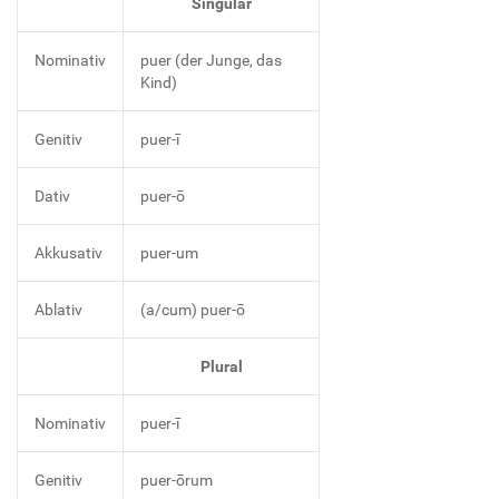
Singular
Nominativ
puer (der Junge, das
Kind)
Genitiv
puer-ī
Dativ
puer-ō
Akkusativ
puer-um
Ablativ
(a/cum) puer-ō
Plural
Nominativ
puer-ī
Genitiv
puer-ōrum