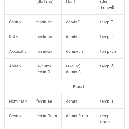
(die Frau)
Herr)
(der
Tempel)
Genitiv
femin-ae
domin-ī
templ-ī
Dativ
femin-ae
domin-ō
templ-ō
Akkusativ
femin-am
domin-um
templ-um
Ablativ
(a/cum)
(a/cum)
templ-ō
femin-ā
domin-ō
Plural
Nominativ
femin-ae
domin-ī
templ-a
Genitiv
femin-ārum
domin-ōrum
templ-
ōrum