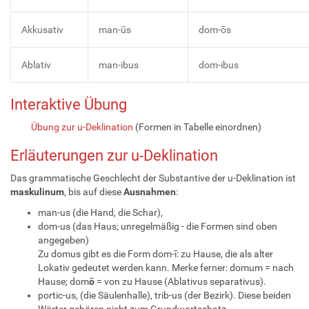
Akkusativ
man-ūs
dom-ōs
Ablativ
man-ibus
dom-ibus
Interaktive Übung
Übung zur u-Deklination
(Formen in Tabelle einordnen)
Erläuterungen zur u-Deklination
Das grammatische Geschlecht der Substantive der u-Deklination ist
maskulinum
, bis auf diese
Ausnahmen
:
man-us (die Hand, die Schar),
dom-us (das Haus; unregelmäßig - die Formen sind oben
angegeben)
Zu domus gibt es die Form dom-ī: zu Hause, die als alter
Lokativ gedeutet werden kann. Merke ferner: domum = nach
Hause; dom
ō
= von zu Hause (Ablativus separativus).
portic-us, (die Säulenhalle), trib-us (der Bezirk). Diese beiden
Wörter gehören nicht zum Grundwortschatz.