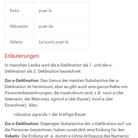
Dativ
puer-īs
Akkusativ
puer-ōs
Ablativ
(a/cum) puer-īs
Erläuterungen
In manchen Lexika wird die a-Deklination als 1. und die o-
Deklination als 2. Deklination bezeichnet.
Zur a-Deklination
: Das Genus der meisten Substantive der a-
Deklination ist femininum, aber es gibt auch eine ganze Reihe von
Personenbezeichnungen, die maskulinum sind, z.B. naut-a (der
Seemann, der Matrose), agricol-a (der Bauer), incol-a (der
Einwohner). Also:
robustus agricola = der kräftige Bauer.
Zur o-Deklination
: Diejenigen Substantive der o-Deklination auf -us,
die Personen bezeichnen, haben zusätzlich eine Endung für den
Vokativ
. Die Endung ist -e.
domin-e
(ohne Anfügung des Namens)