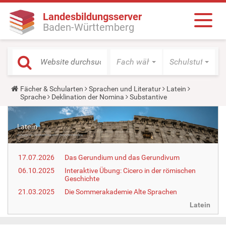
Landesbildungsserver
Baden-Württemberg
Fach wählen
Schulstufe wäh
Y
Fächer & Schularten
Sprachen und Literatur
Latein
o
Sprache
Deklination der Nomina
Substantive
u
a
r
e
h
e
r
17.07.2026
Das Gerundium und das Gerundivum
e
:
06.10.2025
Interaktive Übung: Cicero in der römischen
Geschichte
21.03.2025
Die Sommerakademie Alte Sprachen
Latein