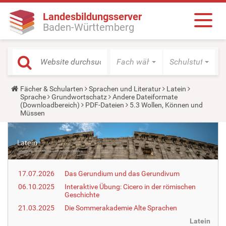
Landesbildungsserver
Baden-Württemberg
Fach wählen
Schulstufe wäh
Y
Fächer & Schularten
Sprachen und Literatur
Latein
o
Sprache
Grundwortschatz
Andere Dateiformate
u
(Downloadbereich)
PDF-Dateien
5.3 Wollen, Können und
a
Müssen
r
e
h
e
r
e
:
17.07.2026
Das Gerundium und das Gerundivum
06.10.2025
Interaktive Übung: Cicero in der römischen
Geschichte
21.03.2025
Die Sommerakademie Alte Sprachen
Latein