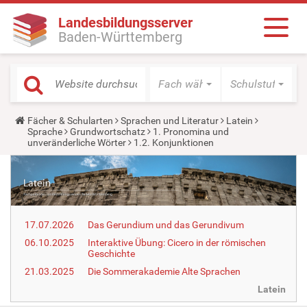
Landesbildungsserver
Baden-Württemberg
Fach wählen
Schulstufe wäh
Y
Fächer & Schularten
Sprachen und Literatur
Latein
o
Sprache
Grundwortschatz
1. Pronomina und
u
unveränderliche Wörter
1.2. Konjunktionen
a
r
e
h
e
r
e
17.07.2026
Das Gerundium und das Gerundivum
:
06.10.2025
Interaktive Übung: Cicero in der römischen
Geschichte
21.03.2025
Die Sommerakademie Alte Sprachen
Latein