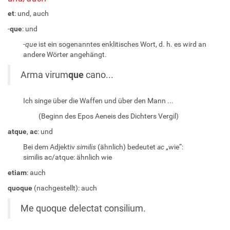
et
: und, auch
-
que
: und
-que
ist ein sogenanntes enklitisches Wort, d. h. es wird an
andere Wörter angehängt.
Arma virum
que
cano...
Ich singe über die Waffen und über den Mann ...
(Beginn des Epos Aeneis des Dichters Vergil)
atque
,
ac
: und
Bei dem Adjektiv
similis
(ähnlich) bedeutet
ac
„wie“:
similis ac/atque: ähnlich wie
etiam
: auch
quoque
(nachgestellt): auch
Me quoque delectat consilium.