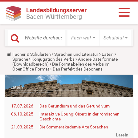
Landesbildungsserver
Baden-Württemberg
Fach wählen
Schulstufe wäh
Y
Fächer & Schularten
Sprachen und Literatur
Latein
o
Sprache
Konjugation des Verbs
Andere Dateiformate
u
(Downloadbereich)
Die Formtabellen des Verbs im
a
OpenOffice-Format
Das Perfekt des Deponens
r
e
h
e
r
e
:
17.07.2026
Das Gerundium und das Gerundivum
06.10.2025
Interaktive Übung: Cicero in der römischen
Geschichte
21.03.2025
Die Sommerakademie Alte Sprachen
Latein