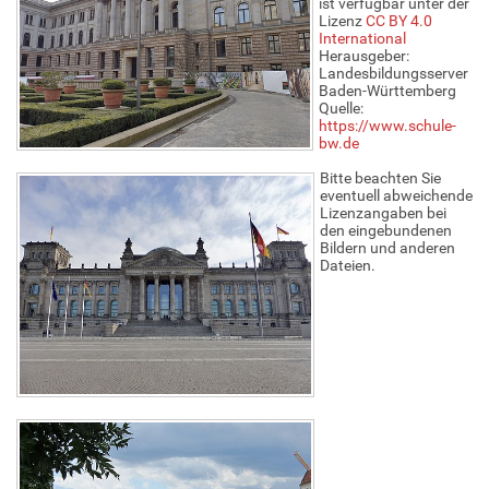
ist verfügbar unter der
e
Lizenz
CC BY 4.0
l
International
a
Herausgeber:
k
Landesbildungsserver
t
Baden-Württemberg
i
Quelle:
o
https://www.schule-
n
bw.de
e
n
Bitte beachten Sie
eventuell abweichende
Lizenzangaben bei
den eingebundenen
Bildern und anderen
Dateien.