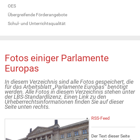
OES
Übergreifende Förderangebote
Schul- und Unterrichtsqualität
Fotos einiger Parlamente
Europas
In diesem Verzeichnis sind alle Fotos gespeichert, die
für das Arbeitsblatt „Parlamente Europas“ benötigt
werden. Alle Fotos in diesem Verzeichnis stehen unter
der LBS-Standardlizenz. Einen Link zu den
Urheberrechtsinformationen finden Sie auf dieser
Seite unten rechts.
A
RSS-Feed
r
t
i
Der Text dieser Seite
k