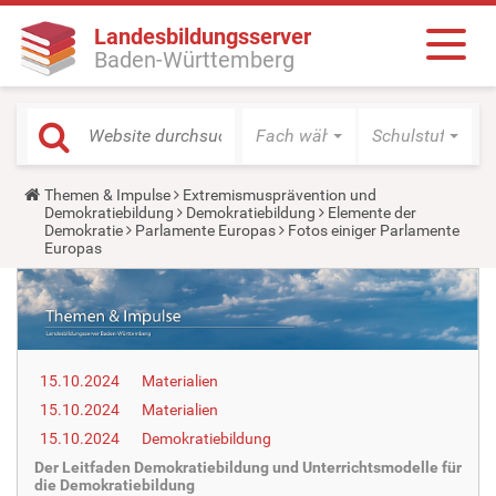
Landesbildungsserver
Baden-Württemberg
Fach wählen
Schulstufe wäh
Y
Themen & Impulse
Extremismusprävention und
o
Demokratiebildung
Demokratiebildung
Elemente der
u
Demokratie
Parlamente Europas
Fotos einiger Parlamente
a
Europas
r
e
h
e
r
e
:
15.10.2024
Materialien
15.10.2024
Materialien
15.10.2024
Demokratiebildung
Der Leitfaden Demokratiebildung und Unterrichtsmodelle für
die Demokratiebildung