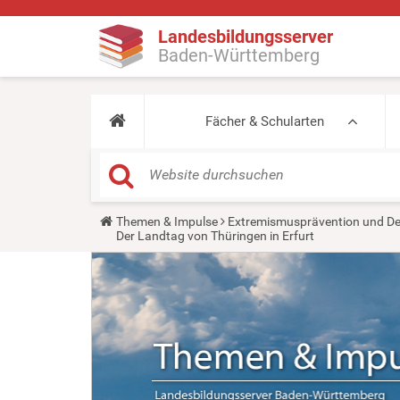
Landesbildungsserver
Baden-Württemberg
Fächer & Schularten
Y
Themen & Impulse
Extremismusprävention und De
o
Der Landtag von Thüringen in Erfurt
u
a
r
e
h
e
r
e
: