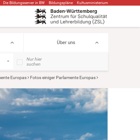
Die Bildungsserver in BW
Bildungspläne
Kultusministerium
Über uns
Nur hier
suchen
ente Europas
Fotos einiger Parlamente Europas