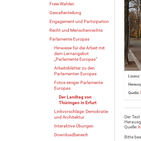
Freie Wahlen
Gewaltenteilung
Engagement und Partizipation
Recht und Menschenrechte
Parlamente Europas
Hinweise für die Arbeit mit
dem Lernangebot
„Parlamente Europas“
Arbeitsblätter zu den
Parlamenten Europas
Z
Lizenz:
e
Fotos einiger Parlamente
Herausg
Europas
i
Quelle:
g
Der Landtag von
e
Thüringen in Erfurt
B
Linkvorschläge: Demokratie
i
Der Text
und Architektur
l
Herausg
Interaktive Übungen
d
Quelle:
h
i
Downloadbereich
Bitte be
n