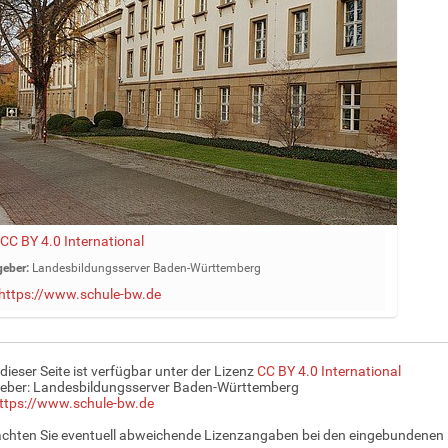
CC BY 4.0 International
eber:
Landesbildungsserver Baden-Württemberg
https://www.schule-bw.de
 dieser Seite ist verfügbar unter der Lizenz
CC BY 4.0 International
eber: Landesbildungsserver Baden-Württemberg
ttps://www.schule-bw.de
achten Sie eventuell abweichende Lizenzangaben bei den eingebundenen 