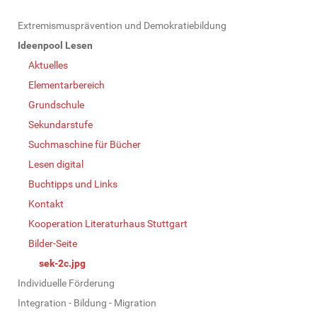
N
Extremismusprävention und Demokratiebildung
a
Ideenpool Lesen
v
Aktuelles
i
Elementarbereich
g
Grundschule
a
Sekundarstufe
t
Suchmaschine für Bücher
i
Lesen digital
o
Buchtipps und Links
n
Kontakt
Kooperation Literaturhaus Stuttgart
Bilder-Seite
sek-2c.jpg
Individuelle Förderung
Integration - Bildung - Migration