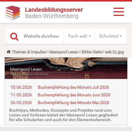
Landesbildungsserver
Baden-Württemberg
Fach wählen
Schulstufe wäh
Y
Themen & Impulse
Ideenpool Lesen
Bilder-Seite
sek-2c.jpg
o
u
a
r
e
h
e
10.06.2026
Buchempfehlung des Monats Juli 2026
r
e
11.05.2026
Buchempfehlung des Monats Juni 2026
:
26.03.2026
Buchempfehlung des Monats Mai 2026
Buchtipps, Methoden, Konzepte und Projekte rund ums
Lesen und Vorlesen bietet der Ideenpool Lesen gegliedert
für alle Schularten und auch für den Elementarbereich.