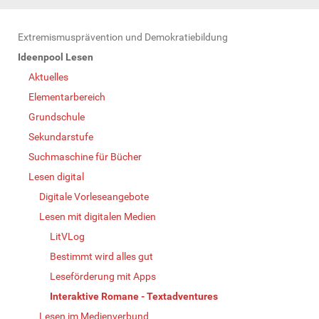
N
Extremismusprävention und Demokratiebildung
a
Ideenpool Lesen
v
Aktuelles
i
Elementarbereich
g
Grundschule
a
Sekundarstufe
t
Suchmaschine für Bücher
i
Lesen digital
o
Digitale Vorleseangebote
n
Lesen mit digitalen Medien
LitVLog
Bestimmt wird alles gut
Leseförderung mit Apps
Interaktive Romane - Textadventures
Lesen im Medienverbund