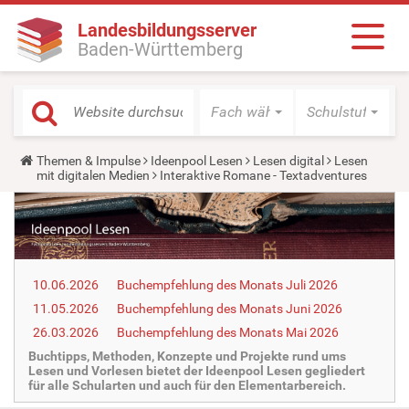
Landesbildungsserver
Baden-Württemberg
Fach wählen
Schulstufe wäh
Y
Themen & Impulse
Ideenpool Lesen
Lesen digital
Lesen
o
mit digitalen Medien
Interaktive Romane - Textadventures
u
a
r
e
h
e
r
10.06.2026
Buchempfehlung des Monats Juli 2026
e
:
11.05.2026
Buchempfehlung des Monats Juni 2026
26.03.2026
Buchempfehlung des Monats Mai 2026
Buchtipps, Methoden, Konzepte und Projekte rund ums
Lesen und Vorlesen bietet der Ideenpool Lesen gegliedert
für alle Schularten und auch für den Elementarbereich.