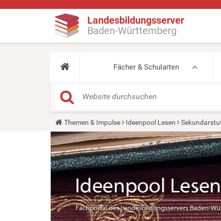
Landesbildungsserver
Baden-Württemberg
Fächer & Schularten
Y
Themen & Impulse
Ideenpool Lesen
Sekundarstu
o
u
a
r
e
h
e
r
e
: