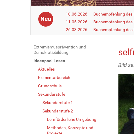
10.06.2026
Buchempfehlung des 
Neu
11.05.2026
Buchempfehlung des 
26.03.2026
Buchempfehlung des
N
Extremismusprävention und
self
Demokratiebildung
a
Ideenpool Lesen
v
Bild se
Aktuelles
i
g
Elementarbereich
a
Grundschule
t
Sekundarstufe
i
Sekundarstufe 1
o
Sekundarstufe 2
n
Lernförderliche Umgebung
Methoden, Konzepte und
Projekte