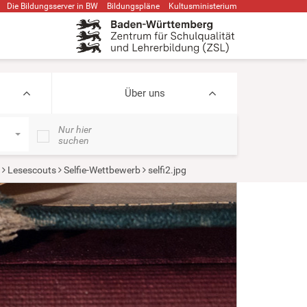
Die Bildungsserver in BW
Bildungspläne
Kultusministerium
Über uns
Nur hier
suchen
Lesescouts
Selfie-Wettbewerb
selfi2.jpg