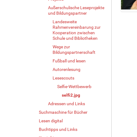
Außerschulische Leseprojekte
und Bildungspartner
Z
e
Landesweite
i
Rahmenvereinbarung zur
Kooperation zwischen
g
Schule und Bibliotheken
e
B
Wege zur
i
Bildungspartnerschaft
l
Fußball und lesen
d
Autorenlesung
i
n
Lesescouts
v
Selfie-Wettbewerb
o
l
selfi2.jpg
l
Adressen und Links
e
Suchmaschine für Bücher
r
G
Lesen digital
r
Buchtipps und Links
ö
ß