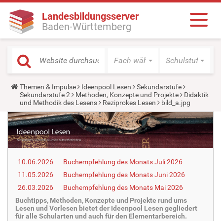
Landesbildungsserver
Baden-Württemberg
Fach wählen
Schulstufe wäh
Y
Themen & Impulse
Ideenpool Lesen
Sekundarstufe
o
Sekundarstufe 2
Methoden, Konzepte und Projekte
Didaktik
u
und Methodik des Lesens
Reziprokes Lesen
bild_a.jpg
a
r
e
h
e
r
e
10.06.2026
Buchempfehlung des Monats Juli 2026
:
11.05.2026
Buchempfehlung des Monats Juni 2026
26.03.2026
Buchempfehlung des Monats Mai 2026
Buchtipps, Methoden, Konzepte und Projekte rund ums
Lesen und Vorlesen bietet der Ideenpool Lesen gegliedert
für alle Schularten und auch für den Elementarbereich.