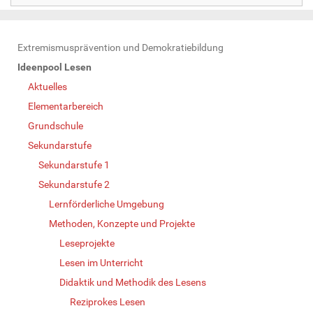
N
Extremismusprävention und Demokratiebildung
a
Ideenpool Lesen
v
Aktuelles
i
Elementarbereich
g
Grundschule
a
Sekundarstufe
t
Sekundarstufe 1
i
Sekundarstufe 2
o
Lernförderliche Umgebung
n
Methoden, Konzepte und Projekte
Leseprojekte
Lesen im Unterricht
Didaktik und Methodik des Lesens
Reziprokes Lesen