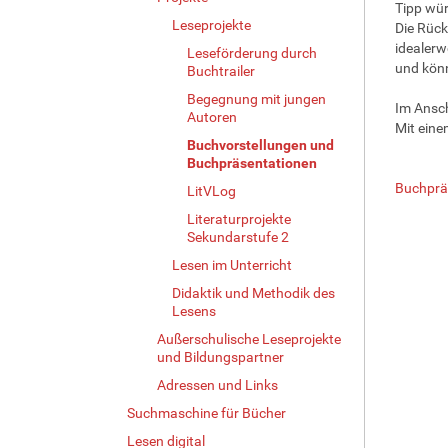
Tipp wür
Leseprojekte
Die Rück
idealerw
Leseförderung durch
und könn
Buchtrailer
Begegnung mit jungen
Im Ansch
Autoren
Mit ein
Buchvorstellungen und
Buchpräsentationen
Buchprä
LitVLog
Literaturprojekte
Sekundarstufe 2
Lesen im Unterricht
Didaktik und Methodik des
Lesens
Außerschulische Leseprojekte
und Bildungspartner
Adressen und Links
Suchmaschine für Bücher
Lesen digital