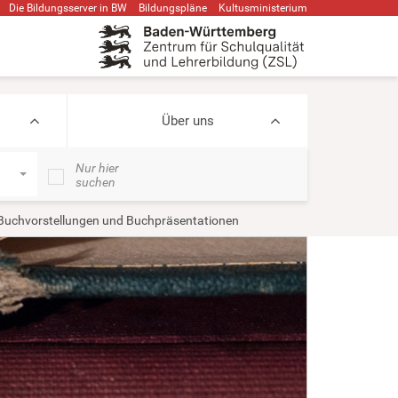
Die Bildungsserver in BW
Bildungspläne
Kultusministerium
Über uns
Nur hier
suchen
Buchvorstellungen und Buchpräsentationen