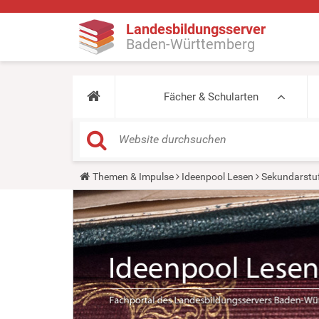
Landesbildungsserver
Baden-Württemberg
Fächer & Schularten
Y
Themen & Impulse
Ideenpool Lesen
Sekundarstu
o
u
a
r
e
h
e
r
e
: