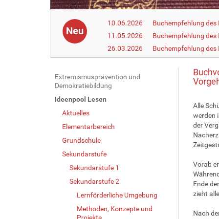
10.06.2026
Buchempfehlung des 
Neu
11.05.2026
Buchempfehlung des 
26.03.2026
Buchempfehlung des
Buchvo
N
Extremismusprävention und
Vorge
Demokratiebildung
a
Ideenpool Lesen
v
Alle Sch
Aktuelles
i
werden i
der Verg
g
Elementarbereich
Nacherzä
a
Grundschule
Zeitgest
t
Sekundarstufe
i
Vorab er
Sekundarstufe 1
Während 
o
Sekundarstufe 2
Ende der
n
zieht al
Lernförderliche Umgebung
Methoden, Konzepte und
Nach der
Projekte