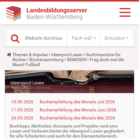
Landesbildungsserver
Baden-Württemberg
Fach wählen
Schulstufe wäh
Y
Themen & Impulse
Ideenpool Lesen
Suchmaschine für
o
Bücher
Büchersammlung
BDM2009
Frag doch mal die
u
Maus! Fußball
a
r
e
h
e
r
e
10.06.2026
Buchempfehlung des Monats Juli 2026
:
11.05.2026
Buchempfehlung des Monats Juni 2026
26.03.2026
Buchempfehlung des Monats Mai 2026
Buchtipps, Methoden, Konzepte und Projekte rund ums
Lesen und Vorlesen bietet der Ideenpool Lesen gegliedert
für alle Schularten und auch für den Elementarbereich.