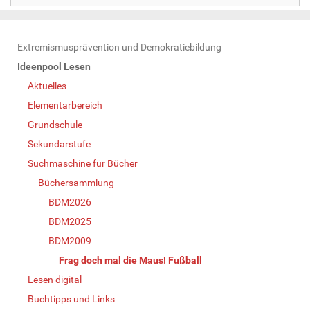
N
Extremismusprävention und Demokratiebildung
a
Ideenpool Lesen
v
Aktuelles
i
Elementarbereich
g
Grundschule
a
Sekundarstufe
t
Suchmaschine für Bücher
i
Büchersammlung
o
BDM2026
n
BDM2025
BDM2009
Frag doch mal die Maus! Fußball
Lesen digital
Buchtipps und Links