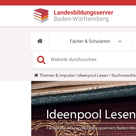
Landesbildungsserver
Baden-Württemberg
Fächer & Schularten
Y
Themen & Impulse
Ideenpool Lesen
Suchmaschin
o
u
a
r
e
h
e
r
e
: