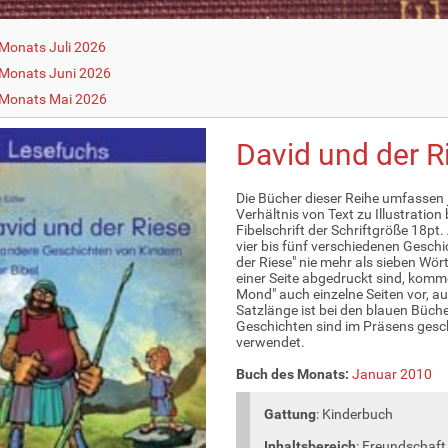
Monats Juli 2026
Monats Juni 2026
 Monats Mai 2026
David und der R
Die Bücher dieser Reihe umfassen j
Verhältnis von Text zu Illustration
Fibelschrift der Schriftgröße 18pt
vier bis fünf verschiedenen Gesch
der Riese" nie mehr als sieben Wör
einer Seite abgedruckt sind, komm
Mond" auch einzelne Seiten vor, auf
Satzlänge ist bei den blauen Büche
Geschichten sind im Präsens gesch
verwendet.
Buch des Monats:
Januar 2010
Gattung
: Kinderbuch
Inhaltsbereich
: Freundschaft