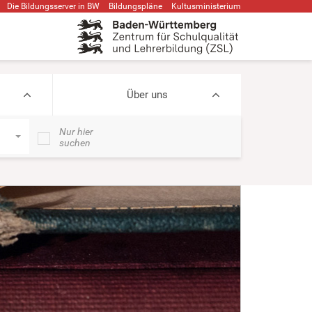
Die Bildungsserver in BW
Bildungspläne
Kultusministerium
Über uns
Nur hier
suchen