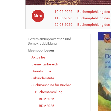
10.06.2026
Buchempfehlung des 
Neu
11.05.2026
Buchempfehlung des 
26.03.2026
Buchempfehlung des
N
Extremismusprävention und
Demokratiebildung
a
Ideenpool Lesen
v
Aktuelles
i
g
Elementarbereich
a
Grundschule
t
Sekundarstufe
i
Suchmaschine für Bücher
o
Büchersammlung
n
BDM2026
BDM2025