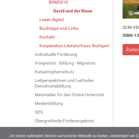
BDM2010
David und der Riese
Lesen digital
SCM-VE
Buchtipps und Links
ISBN-13
Kontakt
Kooperation Literaturhaus Stuttgart
Zurüc
Individuelle Förderung
Integration - Bildung - Migration
Katastrophenschutz
Leitperspektiven und Leitfaden
Demokratiebildung
Materialien für den Online-Unterricht
Medienbildung
OES
Übergreifende Förderangebote
Schul- und Unterrichtsqualität
Um einen optimalen Service auf unserer Website zu bieten, verwenden wir 