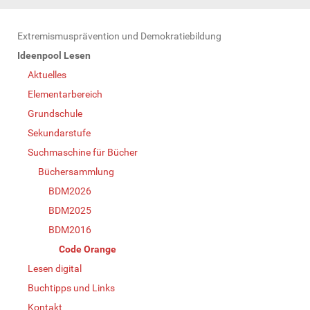
N
Extremismusprävention und Demokratiebildung
a
Ideenpool Lesen
v
Aktuelles
i
Elementarbereich
g
Grundschule
a
Sekundarstufe
t
Suchmaschine für Bücher
i
Büchersammlung
o
BDM2026
n
BDM2025
BDM2016
Code Orange
Lesen digital
Buchtipps und Links
Kontakt