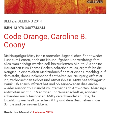
BELTZ & GELBERG 2014
ISBN-13
978-3407743244
Code Orange, Caroline B.
Coony
Die Hauptfigur Mitty ist ein normaler Jugendlicher. Er hat weder
Lust zum Lernen, noch auf Hausaufgaben und verdrängt fast
alles, was erledigt werden soll, bis zur letzten Minute. Als er eine
Hausarbeit zum Thema Pocken schreiben muss, ergreift ihn die
Neugier. In einem alten Medizinbuch findet er einen Umschlag, auf
dem steht, dass Pockenschorf enthalten sei. Neugierig öffnet er
ihn, zerbröselt den Schorf und atmet ihn ein. Mitty hat schlagartig
Panik. Ob er sich infiziert hat und ob seinetwegen die Seuche
wieder ausbricht? Er sucht im Internet nach Antworten. Allerdings
antworten nicht nur Mediziner und Wissenschaftler, sondern
scheinbar auch Terroristen. Mitty verschwindet spurlos, die
Erzählung wechselt zwischen Mitty und dem Geschehen in der
Schule und bei seinen Eltern.
Buch des Monats:
Februar 2016