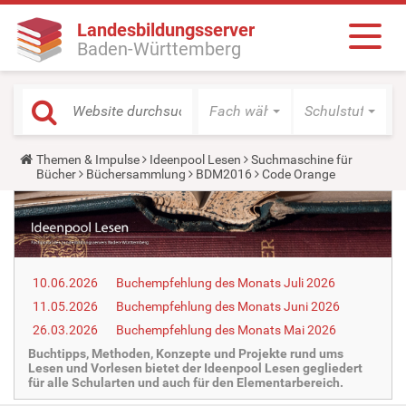
Landesbildungsserver
Baden-Württemberg
Fach wählen
Schulstufe wäh
Y
Themen & Impulse
Ideenpool Lesen
Suchmaschine für
o
Bücher
Büchersammlung
BDM2016
Code Orange
u
a
r
e
h
e
r
10.06.2026
Buchempfehlung des Monats Juli 2026
e
:
11.05.2026
Buchempfehlung des Monats Juni 2026
26.03.2026
Buchempfehlung des Monats Mai 2026
Buchtipps, Methoden, Konzepte und Projekte rund ums
Lesen und Vorlesen bietet der Ideenpool Lesen gegliedert
für alle Schularten und auch für den Elementarbereich.