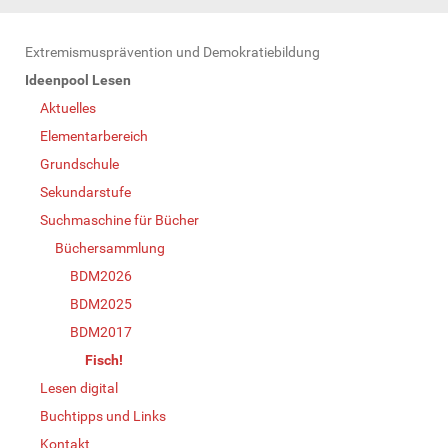
N
Extremismusprävention und Demokratiebildung
a
Ideenpool Lesen
v
Aktuelles
i
Elementarbereich
g
Grundschule
a
Sekundarstufe
t
Suchmaschine für Bücher
i
Büchersammlung
o
BDM2026
n
BDM2025
BDM2017
Fisch!
Lesen digital
Buchtipps und Links
Kontakt