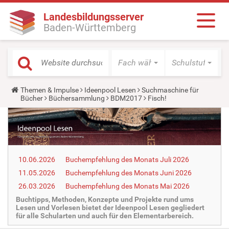
Landesbildungsserver
Baden-Württemberg
Fach wählen
Schulstufe wäh
Y
Themen & Impulse
Ideenpool Lesen
Suchmaschine für
o
Bücher
Büchersammlung
BDM2017
Fisch!
u
a
r
e
h
e
r
10.06.2026
Buchempfehlung des Monats Juli 2026
e
:
11.05.2026
Buchempfehlung des Monats Juni 2026
26.03.2026
Buchempfehlung des Monats Mai 2026
Buchtipps, Methoden, Konzepte und Projekte rund ums
Lesen und Vorlesen bietet der Ideenpool Lesen gegliedert
für alle Schularten und auch für den Elementarbereich.