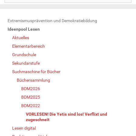
N
Extremismusprävention und Demokratiebildung
a
Ideenpool Lesen
v
Aktuelles
i
Elementarbereich
g
Grundschule
a
Sekundarstufe
t
Suchmaschine für Bücher
i
Büchersammlung
o
BDM2026
n
BDM2025
BDM2022
VORLESEN! Die Yetis sind los! Verflixt und
zugeschneit
Lesen digital