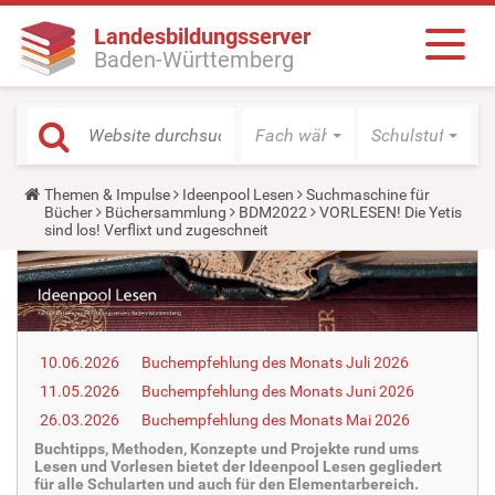
Landesbildungsserver
Baden-Württemberg
Fach wählen
Schulstufe wäh
Y
Themen & Impulse
Ideenpool Lesen
Suchmaschine für
o
Bücher
Büchersammlung
BDM2022
VORLESEN! Die Yetis
u
sind los! Verflixt und zugeschneit
a
r
e
h
e
r
e
10.06.2026
Buchempfehlung des Monats Juli 2026
:
11.05.2026
Buchempfehlung des Monats Juni 2026
26.03.2026
Buchempfehlung des Monats Mai 2026
Buchtipps, Methoden, Konzepte und Projekte rund ums
Lesen und Vorlesen bietet der Ideenpool Lesen gegliedert
für alle Schularten und auch für den Elementarbereich.