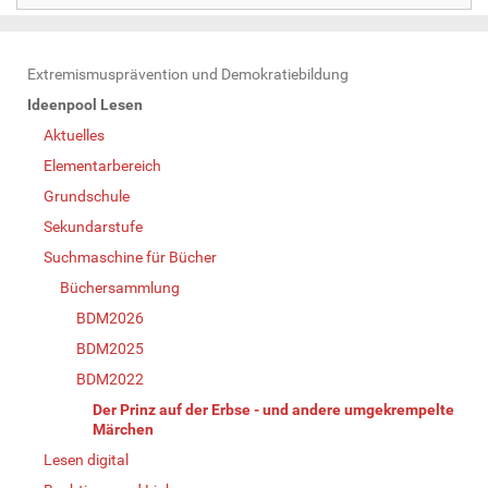
N
Extremismusprävention und Demokratiebildung
a
Ideenpool Lesen
v
Aktuelles
i
Elementarbereich
g
Grundschule
a
Sekundarstufe
t
Suchmaschine für Bücher
i
Büchersammlung
o
BDM2026
n
BDM2025
BDM2022
Der Prinz auf der Erbse - und andere umgekrempelte
Märchen
Lesen digital