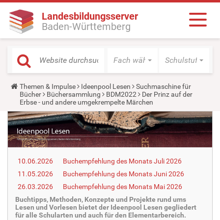
Landesbildungsserver
Baden-Württemberg
Fach wählen
Schulstufe wäh
Y
Themen & Impulse
Ideenpool Lesen
Suchmaschine für
o
Bücher
Büchersammlung
BDM2022
Der Prinz auf der
u
Erbse - und andere umgekrempelte Märchen
a
r
e
h
e
r
e
10.06.2026
Buchempfehlung des Monats Juli 2026
:
11.05.2026
Buchempfehlung des Monats Juni 2026
26.03.2026
Buchempfehlung des Monats Mai 2026
Buchtipps, Methoden, Konzepte und Projekte rund ums
Lesen und Vorlesen bietet der Ideenpool Lesen gegliedert
für alle Schularten und auch für den Elementarbereich.