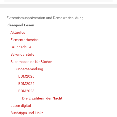
N
Extremismusprävention und Demokratiebildung
a
Ideenpool Lesen
v
Aktuelles
i
Elementarbereich
g
Grundschule
a
Sekundarstufe
t
Suchmaschine für Bücher
i
Büchersammlung
o
BDM2026
n
BDM2025
BDM2023
Die Erzählerin der Nacht
Lesen digital
Buchtipps und Links