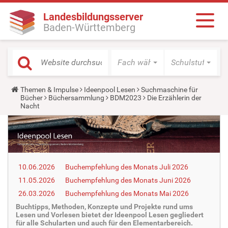
Landesbildungsserver
Baden-Württemberg
Fach wählen
Schulstufe wäh
Y
Themen & Impulse
Ideenpool Lesen
Suchmaschine für
o
Bücher
Büchersammlung
BDM2023
Die Erzählerin der
u
Nacht
a
r
e
h
e
r
e
10.06.2026
Buchempfehlung des Monats Juli 2026
:
11.05.2026
Buchempfehlung des Monats Juni 2026
26.03.2026
Buchempfehlung des Monats Mai 2026
Buchtipps, Methoden, Konzepte und Projekte rund ums
Lesen und Vorlesen bietet der Ideenpool Lesen gegliedert
für alle Schularten und auch für den Elementarbereich.