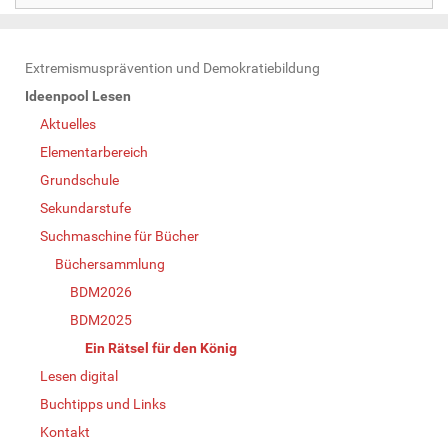
N
Extremismusprävention und Demokratiebildung
a
Ideenpool Lesen
v
Aktuelles
i
Elementarbereich
g
Grundschule
a
Sekundarstufe
t
Suchmaschine für Bücher
i
Büchersammlung
o
BDM2026
n
BDM2025
Ein Rätsel für den König
Lesen digital
Buchtipps und Links
Kontakt