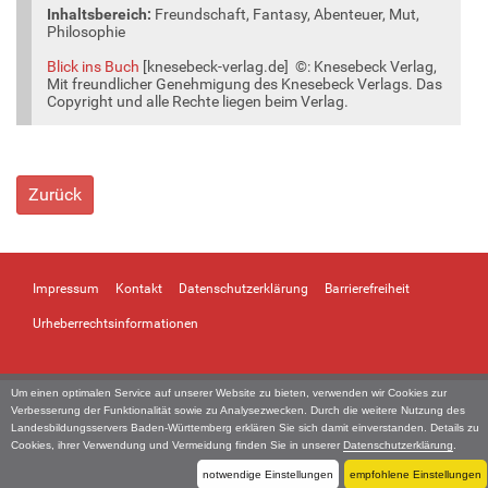
Inhaltsbereich:
Freundschaft, Fantasy, Abenteuer, Mut,
Philosophie
Blick ins Buch
[knesebeck-verlag.de] ©️: Knesebeck Verlag,
Mit freundlicher Genehmigung des Knesebeck Verlags. Das
Copyright und alle Rechte liegen beim Verlag.
Zurück
Impressum
Kontakt
Datenschutzerklärung
Barrierefreiheit
Urheberrechtsinformationen
Um einen optimalen Service auf unserer Website zu bieten, verwenden wir Cookies zur
Verbesserung der Funktionalität sowie zu Analysezwecken. Durch die weitere Nutzung des
Landesbildungsservers Baden-Württemberg erklären Sie sich damit einverstanden. Details zu
Cookies, ihrer Verwendung und Vermeidung finden Sie in unserer
Datenschutzerklärung
.
notwendige Einstellungen
empfohlene Einstellungen