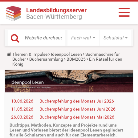
Landesbildungsserver
Baden-Württemberg
Fach wählen
Schulstufe wäh
Y
Themen & Impulse
Ideenpool Lesen
Suchmaschine für
o
Bücher
Büchersammlung
BDM2025
Ein Rätsel für den
u
König
a
r
e
h
e
r
e
10.06.2026
Buchempfehlung des Monats Juli 2026
:
11.05.2026
Buchempfehlung des Monats Juni 2026
26.03.2026
Buchempfehlung des Monats Mai 2026
Buchtipps, Methoden, Konzepte und Projekte rund ums
Lesen und Vorlesen bietet der Ideenpool Lesen gegliedert
für alle Schularten und auch für den Elementarbereich.