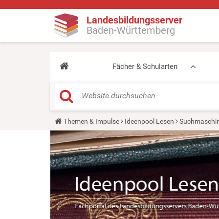
Landesbildungsserver
Baden-Württemberg
Fächer & Schularten
Y
Themen & Impulse
Ideenpool Lesen
Suchmaschin
o
u
a
r
e
h
e
r
e
: