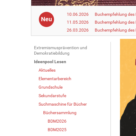
10.06.2026
Buchempfehlung des 
Neu
11.05.2026
Buchempfehlung des 
26.03.2026
Buchempfehlung des
N
Extremismusprävention und
Demokratiebildung
a
Ideenpool Lesen
v
Aktuelles
i
g
Elementarbereich
a
Grundschule
t
Sekundarstufe
i
Suchmaschine für Bücher
o
Büchersammlung
n
BDM2026
BDM2025