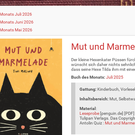
Monats Juli 2026
Monats Juni 2026
 Monats Mai 2026
Mut und Marmel
Der kleine Hexenkater Püssen fürch
wünscht sich daher nichts sehnlich
dass seine Hexe Tilda ihm mit eine
Buch des Monats:
Juli 2025
Gattung:
Kinderbuch, Vorlese
Inhaltsbereich:
Mut, Selbstw
Material
:
Leseprobe
[penguin.de] [PDF]
Tulipan Verlags. Das Copyrigh
Antolin Quiz :
Mut und Marme