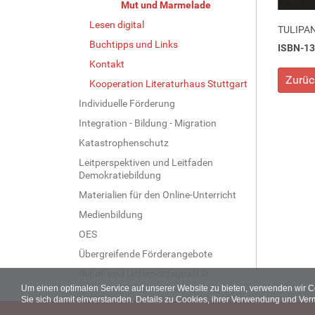
Mut und Marmelade
Lesen digital
TULIPAN
Buchtipps und Links
ISBN-13
Kontakt
Zurüc
Kooperation Literaturhaus Stuttgart
Individuelle Förderung
Integration - Bildung - Migration
Katastrophenschutz
Leitperspektiven und Leitfaden
Demokratiebildung
Materialien für den Online-Unterricht
Medienbildung
OES
Übergreifende Förderangebote
Schul- und Unterrichtsqualität
Um einen optimalen Service auf unserer Website zu bieten, verwenden wir 
Sie sich damit einverstanden. Details zu Cookies, ihrer Verwendung und Ver