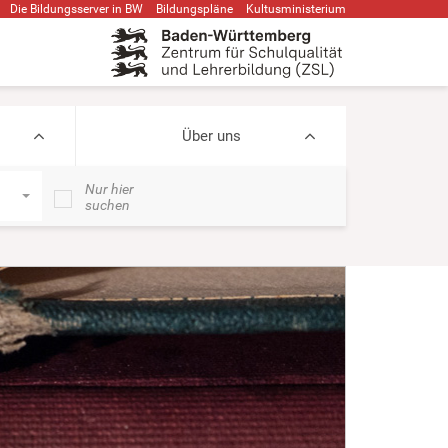
Die Bildungsserver in BW
Bildungspläne
Kultusministerium
Über uns
Nur hier
suchen