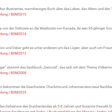
bar illustriertes, warmherziges Buch über das Leben, das Altern und den 
lung
/
BDM2015
na von der Ostküste an die Westküste von Kanada, da sein 95-jähriger Gro
lung
/
BDM2014
Rico und Oskar geht es unter anderem um das Lügen, aber auch um Freund
lung
/
BDM2012
teiger“ stammt das Sachbuch „Genozid“, das sich mit dem Thema Völkermo
lung
/
BDM2008
m bekommen die Geschwister Charlotte und Johannes eine neue Nachbarin
lung
/
BDM2025
das Geheimnis des Drachenlandes ab 5-8 Jahren und Susanne Oswald: E
ungen des Monats mit Archiv
/
Buchempfehlung des Monats - Archiv J