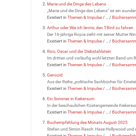
Marie und die Dinge des Lebens
„Marie und die Dinge des Lebens“ ist ein wunder
Existiert in
Themen & Impulse
/
…
/
Büchersamm
Arthur oder Wie ich lernte, den T-Bird zu fahren
Der 16-jährige Royce zieht mit seiner Mutter Ni
Existiert in
Themen & Impulse
/
…
/
Büchersamm
Rico, Oscar und der Diebstahlstein
Im dritten und vorläufig wohl letzten Band um 
Existiert in
Themen & Impulse
/
…
/
Büchersamm
Genozid
Aus der Reihe „politische Sachbücher für Eins
Existiert in
Themen & Impulse
/
…
/
Büchersamm
Ein Sommer in Kiekersum
In der beschaulichen Küstengemeinde Kiekersu
Existiert in
Themen & Impulse
/
…
/
Büchersamm
Buchempfehlung des Monats August 2025
Stefan und Simon Rasch: Hase Hollywood und 
Existiert in
Themen & Impulse
/
…
/
Buchempfehl