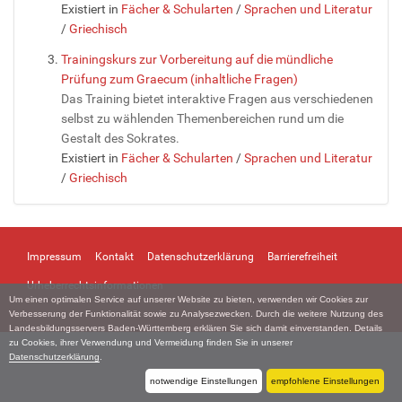
Existiert in
Fächer & Schularten
/
Sprachen und Literatur
/
Griechisch
Trainingskurs zur Vorbereitung auf die mündliche
Prüfung zum Graecum (inhaltliche Fragen)
Das Training bietet interaktive Fragen aus verschiedenen
selbst zu wählenden Themenbereichen rund um die
Gestalt des Sokrates.
Existiert in
Fächer & Schularten
/
Sprachen und Literatur
/
Griechisch
Impressum
Kontakt
Datenschutzerklärung
Barrierefreiheit
Urheberrechtsinformationen
Um einen optimalen Service auf unserer Website zu bieten, verwenden wir Cookies zur
Verbesserung der Funktionalität sowie zu Analysezwecken. Durch die weitere Nutzung des
Landesbildungsservers Baden-Württemberg erklären Sie sich damit einverstanden. Details
zu Cookies, ihrer Verwendung und Vermeidung finden Sie in unserer
Datenschutzerklärung
.
notwendige Einstellungen
empfohlene Einstellungen