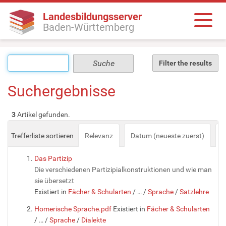
Landesbildungsserver
Baden-Württemberg
Filter the results
Suchergebnisse
3
Artikel gefunden.
Trefferliste sortieren
Relevanz
Datum (neueste zuerst)
a
Das Partizip
Die verschiedenen Partizipialkonstruktionen und wie man
sie übersetzt
Existiert in
Fächer & Schularten
/
…
/
Sprache
/
Satzlehre
Homerische Sprache.pdf
Existiert in
Fächer & Schularten
/
…
/
Sprache
/
Dialekte