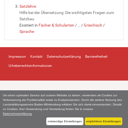
Satzlehre
Hilfe bei der Übersetzung: Die wichtigsten Fragen zum
Satzbau
Existiert in
Fächer & Schularten
/
…
/
Griechisch
/
Sprache
Impressum
Kontakt
Datenschutzerklärung
Barrierefreiheit
Urheberrechtsinformationen
Um einen optimalen Service auf unserer Website zu bieten, verwenden wir Cookies zur
Verbesserung der Funktionalität sowie zu Analysezwecken. Durch die weitere Nutzung des
Landesbildungsservers Baden-Württemberg erklären Sie sich damit einverstanden. Details
zu Cookies, ihrer Verwendung und Vermeidung finden Sie in unserer
Datenschutzerklärung
.
notwendige Einstellungen
empfohlene Einstellungen