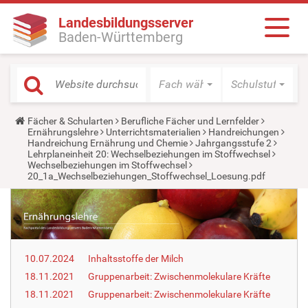
Landesbildungsserver
Baden-Württemberg
Fach wählen
Schulstufe wäh
Y
Fächer & Schularten
Berufliche Fächer und Lernfelder
o
Ernährungslehre
Unterrichtsmaterialien
Handreichungen
u
Handreichung Ernährung und Chemie
Jahrgangsstufe 2
a
Lehrplaneinheit 20: Wechselbeziehungen im Stoffwechsel
r
Wechselbeziehungen im Stoffwechsel
e
20_1a_Wechselbeziehungen_Stoffwechsel_Loesung.pdf
h
e
r
e
:
10.07.2024
Inhaltsstoffe der Milch
18.11.2021
Gruppenarbeit: Zwischenmolekulare Kräfte
18.11.2021
Gruppenarbeit: Zwischenmolekulare Kräfte