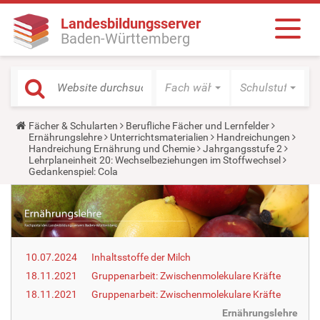
Landesbildungsserver
Baden-Württemberg
Fach wählen
Schulstufe wäh
Y
Fächer & Schularten
Berufliche Fächer und Lernfelder
o
Ernährungslehre
Unterrichtsmaterialien
Handreichungen
u
Handreichung Ernährung und Chemie
Jahrgangsstufe 2
a
Lehrplaneinheit 20: Wechselbeziehungen im Stoffwechsel
r
Gedankenspiel: Cola
e
h
e
r
e
:
10.07.2024
Inhaltsstoffe der Milch
18.11.2021
Gruppenarbeit: Zwischenmolekulare Kräfte
18.11.2021
Gruppenarbeit: Zwischenmolekulare Kräfte
Ernährungslehre