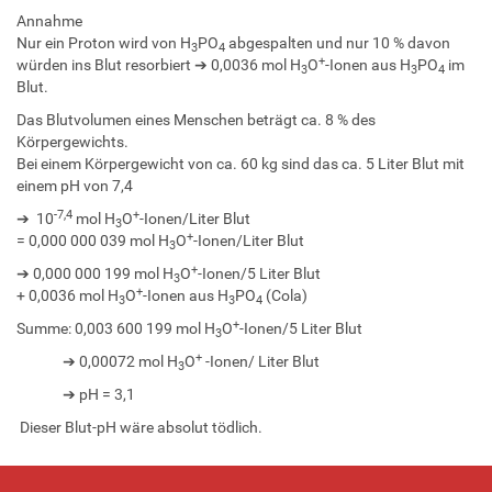
Annahme
Nur ein Proton wird von H
PO
abgespalten und nur 10 % davon
3
4
+
würden ins Blut resorbiert ➔ 0,0036 mol H
O
-Ionen aus H
PO
im
3
3
4
Blut.
Das Blutvolumen eines Menschen beträgt ca. 8 % des
Körpergewichts.
Bei einem Körpergewicht von ca. 60 kg sind das ca. 5 Liter Blut mit
einem pH von 7,4
-7,4
+
➔ 10
mol H
O
-Ionen/Liter Blut
3
+
= 0,000 000 039 mol H
O
-Ionen/Liter Blut
3
+
➔ 0,000 000 199 mol H
O
-Ionen/5 Liter Blut
3
+
+ 0,0036 mol H
O
-Ionen aus H
PO
(Cola)
3
3
4
+
Summe: 0,003 600 199 mol H
O
-Ionen/5 Liter Blut
3
+
➔ 0,00072 mol H
O
-Ionen/ Liter Blut
3
➔ pH = 3,1
Dieser Blut-pH wäre absolut tödlich.