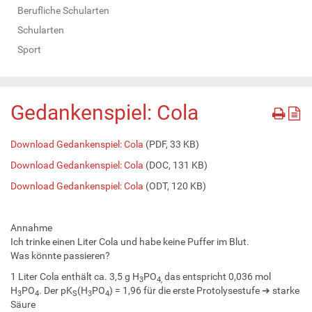
Berufliche Schularten
Schularten
Sport
Gedankenspiel: Cola
Download Gedankenspiel: Cola
(PDF, 33 KB)
Download Gedankenspiel: Cola
(DOC, 131 KB)
Download Gedankenspiel: Cola
(ODT, 120 KB)
Annahme
Ich trinke einen Liter Cola und habe keine Puffer im Blut.
Was könnte passieren?
1 Liter Cola enthält ca. 3,5 g H
PO
das entspricht 0,036 mol
3
4,
H
PO
. Der pK
(H
PO
) = 1,96 für die erste Protolysestufe ➔ starke
3
4
S
3
4
Säure