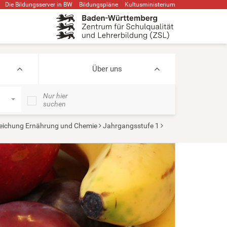
Die Bildungsserver in BW
Bildungspläne
Kultusministerium
Über uns
Nur hier
suchen
eichung Ernährung und Chemie
Jahrgangsstufe 1