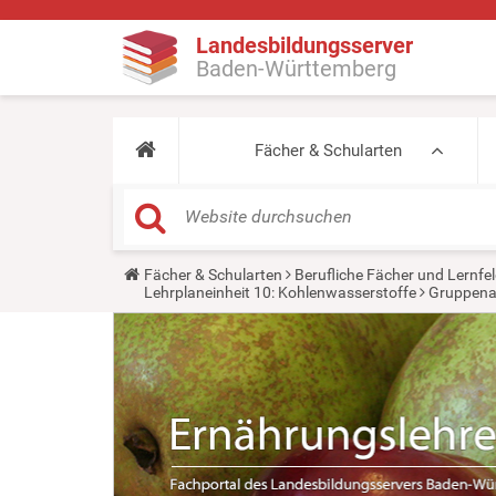
Landesbildungsserver
Baden-Württemberg
Fächer & Schularten
Y
Fächer & Schularten
Berufliche Fächer und Lernfel
o
Lehrplaneinheit 10: Kohlenwasserstoffe
Gruppenar
u
a
r
e
h
e
r
e
: