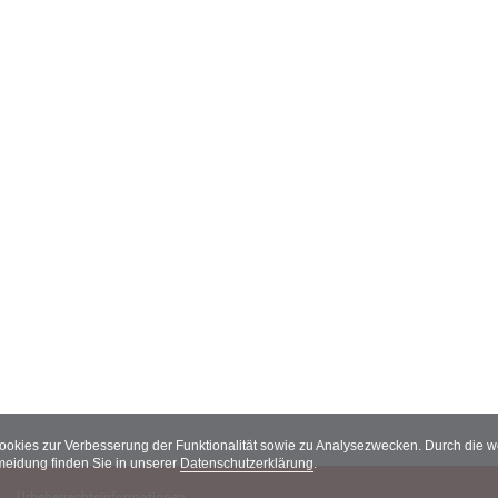
Cookies zur Verbesserung der Funktionalität sowie zu Analysezwecken. Durch die
meidung finden Sie in unserer
Datenschutzerklärung
.
Urheberrechtsinformationen