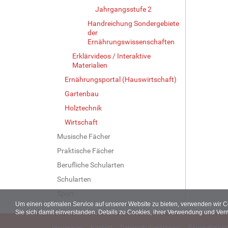
Jahrgangsstufe 2
Handreichung Sondergebiete
der
Ernährungswissenschaften
Erklärvideos / Interaktive
Materialien
Ernährungsportal (Hauswirtschaft)
Gartenbau
Holztechnik
Wirtschaft
Musische Fächer
Praktische Fächer
Berufliche Schularten
Schularten
Sport
Um einen optimalen Service auf unserer Website zu bieten, verwenden wir 
Sie sich damit einverstanden. Details zu Cookies, ihrer Verwendung und Ver
Impressum
Kontakt
Datenschutzerklärung
Barrierefreiheit