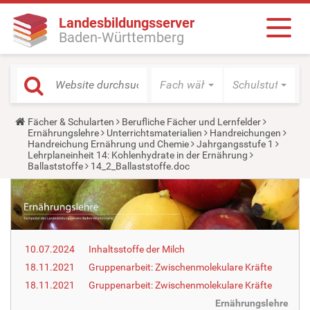
Landesbildungsserver
Baden-Württemberg
Fach wählen
Schulstufe wäh
Y
Fächer & Schularten
Berufliche Fächer und Lernfelder
o
Ernährungslehre
Unterrichtsmaterialien
Handreichungen
u
Handreichung Ernährung und Chemie
Jahrgangsstufe 1
a
Lehrplaneinheit 14: Kohlenhydrate in der Ernährung
r
Ballaststoffe
14_2_Ballaststoffe.doc
e
h
e
r
e
:
10.07.2024
Inhaltsstoffe der Milch
18.11.2021
Gruppenarbeit: Zwischenmolekulare Kräfte
18.11.2021
Gruppenarbeit: Zwischenmolekulare Kräfte
Ernährungslehre