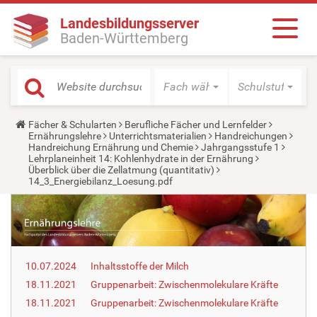
Landesbildungsserver
Baden-Württemberg
Fach wählen
Schulstufe wäh
Y
Fächer & Schularten
Berufliche Fächer und Lernfelder
o
Ernährungslehre
Unterrichtsmaterialien
Handreichungen
u
Handreichung Ernährung und Chemie
Jahrgangsstufe 1
a
Lehrplaneinheit 14: Kohlenhydrate in der Ernährung
r
Überblick über die Zellatmung (quantitativ)
e
14_3_Energiebilanz_Loesung.pdf
h
e
r
e
:
10.07.2024
Inhaltsstoffe der Milch
18.11.2021
Gruppenarbeit: Zwischenmolekulare Kräfte
18.11.2021
Gruppenarbeit: Zwischenmolekulare Kräfte