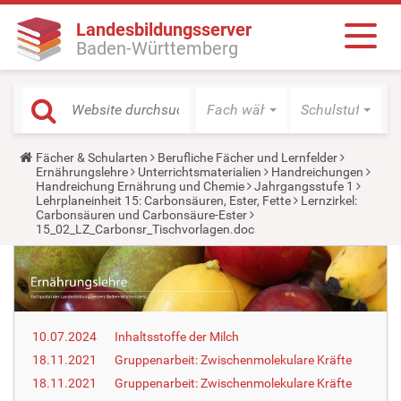
Landesbildungsserver
Baden-Württemberg
Fach wählen
Schulstufe wäh
Y
Fächer & Schularten
Berufliche Fächer und Lernfelder
o
Ernährungslehre
Unterrichtsmaterialien
Handreichungen
u
Handreichung Ernährung und Chemie
Jahrgangsstufe 1
a
Lehrplaneinheit 15: Carbonsäuren, Ester, Fette
Lernzirkel:
r
Carbonsäuren und Carbonsäure-Ester
e
15_02_LZ_Carbonsr_Tischvorlagen.doc
h
e
r
e
:
10.07.2024
Inhaltsstoffe der Milch
18.11.2021
Gruppenarbeit: Zwischenmolekulare Kräfte
18.11.2021
Gruppenarbeit: Zwischenmolekulare Kräfte