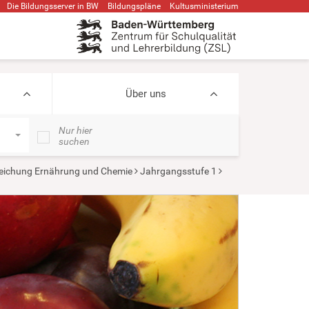
Die Bildungsserver in BW
Bildungspläne
Kultusministerium
Über uns
Nur hier
suchen
eichung Ernährung und Chemie
Jahrgangsstufe 1