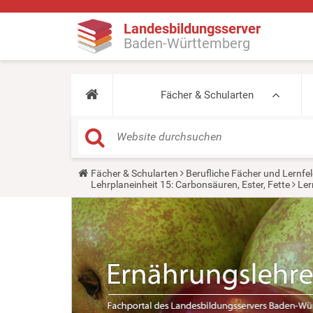
Landesbildungsserver
Baden-Württemberg
Fächer & Schularten
Y
Fächer & Schularten
Berufliche Fächer und Lernfel
o
Lehrplaneinheit 15: Carbonsäuren, Ester, Fette
Ler
u
a
r
e
h
e
r
e
: