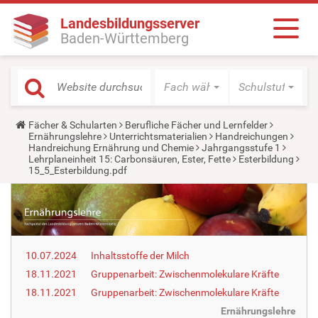
Landesbildungsserver
Baden-Württemberg
Fach wählen
Schulstufe wäh
Y
Fächer & Schularten
Berufliche Fächer und Lernfelder
o
Ernährungslehre
Unterrichtsmaterialien
Handreichungen
u
Handreichung Ernährung und Chemie
Jahrgangsstufe 1
a
Lehrplaneinheit 15: Carbonsäuren, Ester, Fette
Esterbildung
r
15_5_Esterbildung.pdf
e
h
e
r
e
:
10.07.2024
Inhaltsstoffe der Milch
18.11.2021
Gruppenarbeit: Zwischenmolekulare Kräfte
18.11.2021
Gruppenarbeit: Zwischenmolekulare Kräfte
Ernährungslehre