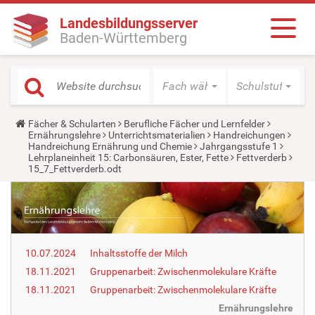
Landesbildungsserver
Baden-Württemberg
Fach wählen
Schulstufe wäh
Y
Fächer & Schularten
Berufliche Fächer und Lernfelder
o
Ernährungslehre
Unterrichtsmaterialien
Handreichungen
u
Handreichung Ernährung und Chemie
Jahrgangsstufe 1
a
Lehrplaneinheit 15: Carbonsäuren, Ester, Fette
Fettverderb
r
15_7_Fettverderb.odt
e
h
e
r
e
:
10.07.2024
Inhaltsstoffe der Milch
18.11.2021
Gruppenarbeit: Zwischenmolekulare Kräfte
18.11.2021
Gruppenarbeit: Zwischenmolekulare Kräfte
Ernährungslehre