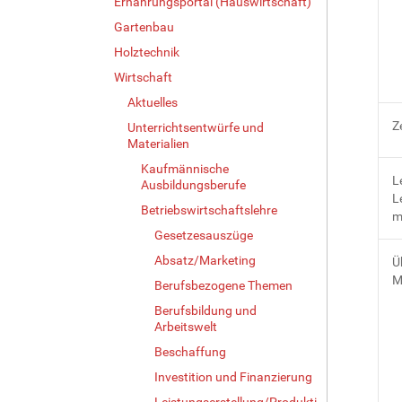
Ernährungsportal (Hauswirtschaft)
Gartenbau
Holztechnik
Wirtschaft
Aktuelles
Z
Unterrichtsentwürfe und
Materialien
Kaufmännische
L
Ausbildungsberufe
L
Betriebswirtschaftslehre
m
Gesetzesauszüge
Absatz/Marketing
Ü
M
Berufsbezogene Themen
Berufsbildung und
Arbeitswelt
Beschaffung
Investition und Finanzierung
Leistungserstellung/Produkti