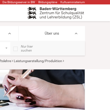
Die Bildungsserver in BW
Bildungspläne
Kultusministerium
Über uns
Nur hier
suchen
ftslehre
Leistungserstellung/Produktion