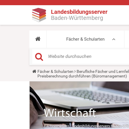
Landesbildungsserver
Baden-Württemberg
Fächer & Schularten
Y
Fächer & Schularten
Berufliche Fächer und Lernfel
o
Preisberechnung durchführen (Büromanagement)
u
a
r
e
h
e
r
e
: