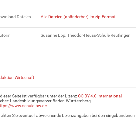
ownload Dateien
Alle Dateien (abänderbar) im zip-Format
utorin
Susanne Epp, Theodor-Heuss-Schule Reutlingen
daktion Wirtschaft
 dieser Seite ist verfügbar unter der Lizenz
CC BY 4.0 International
eber: Landesbildungsserver Baden-Württemberg
ttps://www.schule-bw.de
achten Sie eventuell abweichende Lizenzangaben bei den eingebundenen 