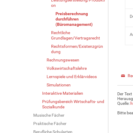
on
Preisberechnung
D
durchführen
(Büromanagement)
Rechtliche
A
Grundlagen/Vertragsrecht
Rechtsformen/Existenzgrün
dung
Rechnungswesen
Volkswirtschaftslehre
Re
Lernspiele und Erklärvideos
Simulationen
Interaktive Materialien
Der Text
Herausg
Prüfungsbereich Wirtschafts- und
Quelle:
h
Sozialkunde
Bitte be
Musische Fächer
Praktische Fächer
Berufliche Schularten