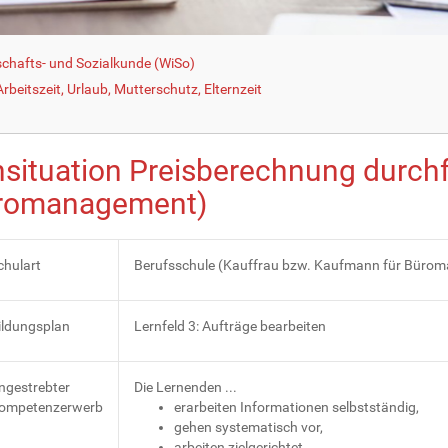
schafts- und Sozialkunde (WiSo)
beitszeit, Urlaub, Mutterschutz, Elternzeit
nsituation Preisberechnung durch
romanagement)
chulart
Berufsschule (Kauffrau bzw. Kaufmann für Büro
ildungsplan
Lernfeld 3: Aufträge bearbeiten
ngestrebter
Die Lernenden ...
ompetenzerwerb
erarbeiten Informationen selbstständig,
gehen systematisch vor,
arbeiten zielgerichtet,